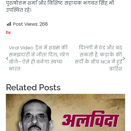
पुरुषोत्तम शर्मा और विशिष्ट सहायक भगवत सिंह भी
उपस्थित रहे।
Post Views:
268
देश
Viral Video: ट्रेन में शख्स की
दिल्ली में ठंड और बढ़
Post
समझदारी ने जीता दिल, लोग
सकती है: कड़ाके की
navigation
बोले– ऐसे ही बनेगा स्वच्छ
सर्दी के बीच NCR में हुई
भारत
बारिश
Related Posts