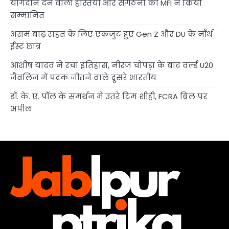
योगदान देने वाली हस्तियों और संगठनों को MFI ने किया
सम्मानित
असम बाढ़ राहत के लिए एकजुट हुए Gen Z और DU के नॉर्थ
ईस्ट छात्र
आशीष यादव ने रचा इतिहास, नीरज चोपड़ा के बाद वर्ल्ड U20
जैवलिन में पदक जीतने वाले दूसरे भारतीय
डॉ. के. ए. पॉल के समर्थन में उतरे टिम शीही, FCRA बिल पर
अपील