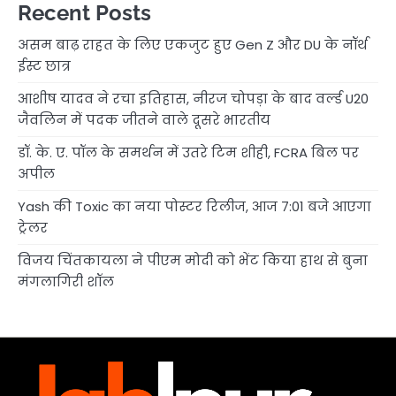
Recent Posts
असम बाढ़ राहत के लिए एकजुट हुए Gen Z और DU के नॉर्थ
ईस्ट छात्र
आशीष यादव ने रचा इतिहास, नीरज चोपड़ा के बाद वर्ल्ड U20
जैवलिन में पदक जीतने वाले दूसरे भारतीय
डॉ. के. ए. पॉल के समर्थन में उतरे टिम शीही, FCRA बिल पर
अपील
Yash की Toxic का नया पोस्टर रिलीज, आज 7:01 बजे आएगा
ट्रेलर
विजय चिंतकायला ने पीएम मोदी को भेंट किया हाथ से बुना
मंगलागिरी शॉल