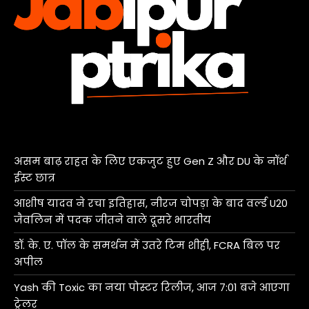
असम बाढ़ राहत के लिए एकजुट हुए Gen Z और DU के नॉर्थ
ईस्ट छात्र
आशीष यादव ने रचा इतिहास, नीरज चोपड़ा के बाद वर्ल्ड U20
जैवलिन में पदक जीतने वाले दूसरे भारतीय
डॉ. के. ए. पॉल के समर्थन में उतरे टिम शीही, FCRA बिल पर
अपील
Yash की Toxic का नया पोस्टर रिलीज, आज 7:01 बजे आएगा
ट्रेलर