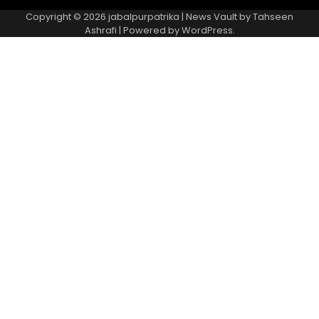
Copyright © 2026
jabalpurpatrika
| News Vault by
Tahseen
Ashrafi
| Powered by
WordPress
.