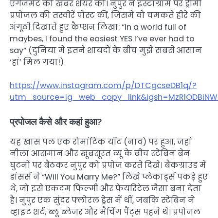
एंगेजमेंट की खबर शेयर की। नुपुर ने इंस्टाग्राम पर ड्रीमी
प्रपोजल की तस्वीरें पोस्ट कीं, जिसमें वो चमकते हीरे की
अंगूठी दिखाते हुए कैप्शन लिखा: “In a world full of
maybes, I found the easiest YES I’ve ever had to
say” (दुनिया में इतने शायदों के बीच मुझे सबसे आसान
‘हां’ मिल गया!)
https://www.instagram.com/p/DTCgcseDB1q/?
utm_source=ig_web_copy_link&igsh=MzRlODBiNW
प्रपोजल कैसे और कहां हुआ?
यह खास पल एक रोमांटिक यॉट (नाव) पर हुआ, जहां
नीला आसमान और खूबसूरत व्यू के बीच स्टेबिन बेन
घुटनों पर बैठकर नुपुर को प्रपोज करते दिखे। बैकग्राउंड में
डांसर्स ने “Will You Marry Me?” लिखे प्लेकार्ड्स पकड़े हुए
थे, जो इसे एकदम फिल्मी और फेयरिटेल जैसा बना देता
है। नुपुर एक सुंदर फ्लोरल ड्रेस में थीं, जबकि स्टेबिन ने
व्हाइट शर्ट, ब्लू ब्लेजर और मैचिंग पैंट्स पहने थे। प्रपोजल