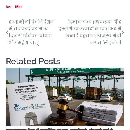
देश
शिक्षा
राजामौली के निर्देशन
हिमाचल के हथकरघा और
Post
में बड़े परदे पर साथ
हस्तशिल्प उत्पादों ने विश्व भर में
navigation
दिखेंगे प्रियंका चोपड़ा
बनाई पहचान: राजस्व मंत्री
और महेश बाबू
जगत सिंह नेगी
Related Posts