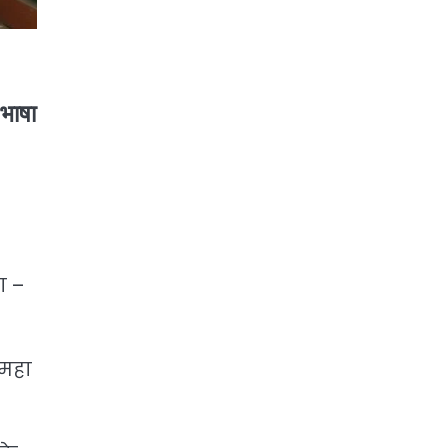
 भाषा
ा –
 महा