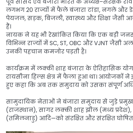
पूर्व सांसद एवं बंजारा भारत के अध्यक्ष–संरक्षक 
लगभग 20 राज्यों में फैले बंजारा टांडा, नगले और डेर
पेयजल, सड़क, बिजली, स्वास्थ्य और शिक्षा जैसी आ
हैं।
नायक ने यह भी रेखांकित किया कि एक बड़ी जनस
विभिन्न राज्यों में SC, ST, OBC और VJNT जैसी अलग–
उनकी पहचान कमजोर पड़ती है।
कार्यक्रम में लक्की शाह बंजारा के ऐतिहासिक 
रायसीना हिल्स क्षेत्र में फैला हुआ था। आयोजकों न
हुए कहा कि अब तक समुदाय को उसका संपूर्ण अधिक
सामुदायिक नेताओं ने बंजारा समुदाय से जुड़े प्र
(राजस्थान), सागर लक्की शाह झील (मध्य प्रदेश), 
(तमिलनाडु) आदि—को संरक्षित और संरक्षित घोषि