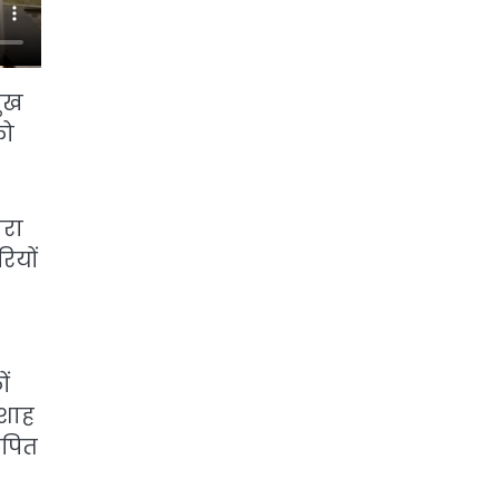
मुख
को
ारा
ियों
ों
 शाह
ापित