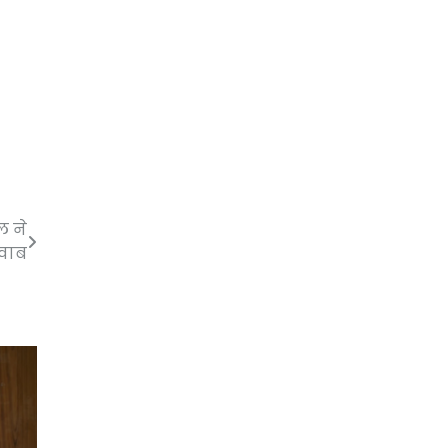
ल ने
जवाब