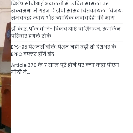
विशेष सीबीआई अदालतों में लंबित मामलों पर
राज्यसभा में गरजे टीडीपी सांसद चिंतकायला विजय,
समयबद्ध न्याय और न्यायिक जवाबदेही की मांग
डॉ. के.ए. पॉल बोले- विजय आएं वाशिंगटन, स्टालिन
परिवार हमले रोके
EPS-95 पेंशनर्स बोले: पेंशन नहीं बढ़ी तो देशभर के
EPFO दफ्तर होंगे बंद
Article 370 के 7 साल पूरे होने पर क्या कहा पीएम
मोदी ने…