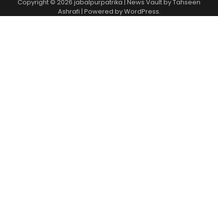
Copyright © 2026
jabalpurpatrika
| News Vault by
Tahseen
Ashrafi
| Powered by
WordPress
.