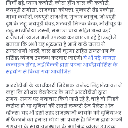
मिर्ची बड़े, प्याज कचोरी, कोटा हींग दाल की कचोरी,
जयपुरी समोसा, राजवाड़ा कोफ्ता, पुष्कारी ब्रेड पकोड़ा,
मावा कचोरी, जयपुरी राजभोग, गुलाब जामुन, जोधपुरी
दूध के लड्डू, जयपुरी घेवर, अलवरी मिल्क केक, मोतीचूर के
लड्डू, माखनिया लस्सी, मसाला चाय सहित अन्य कई
राजथानी व्यंजन अभी उपलब्ध करवाए जा रहे है। उन्होंने
बताया कि अभी यह शुरुआत है आने वाले समय में
राजस्थानी थाली, दाल बाटी चूरमा सहित राजस्थान के
प्रसिद्ध व्यंजन उपलब्ध करवाए जाएंगे।
ये भी पढ़ें: चावरा
कल्चरल सेंटर, नई दिल्ली द्वारा पटना आर्चडायोसिस के
सहयोग से किया गया आयोजित
आरटीडीसी के कार्यकारी निदेशक राजेन्द्र सिंह शेखावत ने
कहा कि सोशल वेलफेयर के नाते आरटीडीसी द्वारा
समय-समय पर नवाचार किये जाते रहे है, चाहे वो मिडवे
कंसेप्ट हो या दुनियां की सबसे लग्जरी ट्रेन पैलेस ऑन
व्हील्स। यह भी इसी तरह राजस्थानी जायके को दुनियाभर
में फैलाने का हमारा छोटा सा प्रयास है। निगम द्वारा अच्छी
गुणवत्ता के साथ राजस्थान के सुप्रसिद्ध व्यंजन उपलब्ध