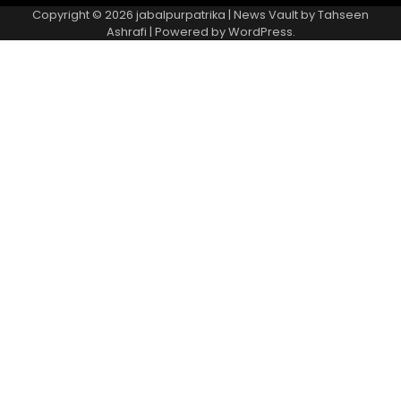
Copyright © 2026
jabalpurpatrika
| News Vault by
Tahseen
Ashrafi
| Powered by
WordPress
.