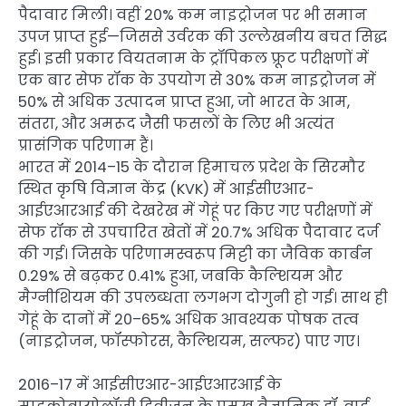
पैदावार मिली। वहीं 20% कम नाइट्रोजन पर भी समान
उपज प्राप्त हुई—जिससे उर्वरक की उल्लेखनीय बचत सिद्ध
हुई। इसी प्रकार वियतनाम के ट्रॉपिकल फ्रूट परीक्षणों में
एक बार सेफ रॉक के उपयोग से 30% कम नाइट्रोजन में
50% से अधिक उत्पादन प्राप्त हुआ, जो भारत के आम,
संतरा, और अमरूद जैसी फसलों के लिए भी अत्यंत
प्रासंगिक परिणाम हैं।
भारत में 2014–15 के दौरान हिमाचल प्रदेश के सिरमौर
स्थित कृषि विज्ञान केंद्र (KVK) में आईसीएआर-
आईएआरआई की देखरेख में गेहूं पर किए गए परीक्षणों में
सेफ रॉक से उपचारित खेतों में 20.7% अधिक पैदावार दर्ज
की गई। जिसके परिणामस्वरूप मिट्टी का जैविक कार्बन
0.29% से बढ़कर 0.41% हुआ, जबकि कैल्शियम और
मैग्नीशियम की उपलब्धता लगभग दोगुनी हो गई। साथ ही
गेहूं के दानों में 20–65% अधिक आवश्यक पोषक तत्व
(नाइट्रोजन, फॉस्फोरस, कैल्शियम, सल्फर) पाए गए।
2016–17 में आईसीएआर-आईएआरआई के