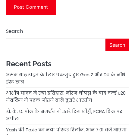
Search
Search
Recent Posts
असम बाढ़ राहत के लिए एकजुट हुए Gen Z और DU के नॉर्थ
ईस्ट छात्र
आशीष यादव ने रचा इतिहास, नीरज चोपड़ा के बाद वर्ल्ड U20
जैवलिन में पदक जीतने वाले दूसरे भारतीय
डॉ. के. ए. पॉल के समर्थन में उतरे टिम शीही, FCRA बिल पर
अपील
Yash की Toxic का नया पोस्टर रिलीज, आज 7:01 बजे आएगा