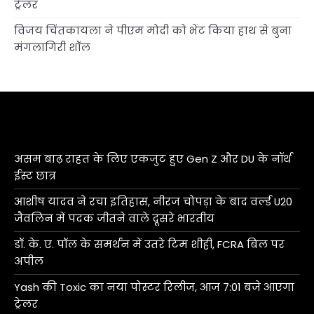
ट्रेलर
विजय चिंतकायला ने पीएम मोदी को भेंट किया हाथ से बुना
मंगलागिरी शॉल
असम बाढ़ राहत के लिए एकजुट हुए Gen Z और DU के नॉर्थ
ईस्ट छात्र
आशीष यादव ने रचा इतिहास, नीरज चोपड़ा के बाद वर्ल्ड U20
जैवलिन में पदक जीतने वाले दूसरे भारतीय
डॉ. के. ए. पॉल के समर्थन में उतरे टिम शीही, FCRA बिल पर
अपील
Yash की Toxic का नया पोस्टर रिलीज, आज 7:01 बजे आएगा
ट्रेलर