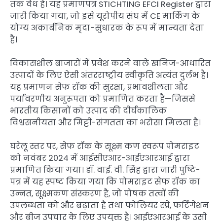
तक वैध है। यह प्रमाणपत्र STICHTING EFCI Register द्वारा
जारी किया गया, जो इसे यूरोपीय संघ में CE मार्किंग के
योग्य अकार्बनिक मृदा-सुधारक के रूप में मान्यता देता
है।
विकासशील बाजारों में प्रवेश करने वाले खनिज-आधारित
उत्पादों के लिए ऐसी अंतरराष्ट्रीय स्वीकृति अत्यंत दुर्लभ है।
यह प्रमाणन सेफ रॉक की सुरक्षा, प्रभावशीलता और
पर्यावरणीय अनुरूपता को प्रमाणित करता है—जिससे
भारतीय किसानों को उत्पाद की दीर्घकालिक
विश्वसनीयता और मिट्टी-संगतता का भरोसा मिलता है।
घरेलू स्तर पर, सेफ रॉक के सूक्ष्म कण स्वरूप पोमराइट
को नवंबर 2024 में आईसीएआर-आईएआरआई द्वारा
प्रमाणित किया गया। डॉ. वाई. वी. सिंह द्वारा जारी पुष्टि-
पत्र में यह स्पष्ट किया गया कि पोमराइट सेफ रॉक का
उन्नत, सूक्ष्मकण संस्करण है, जो पोषक तत्वों की
उपलब्धता को और बढ़ाता है तथा फोलियर स्प्रे, फर्टिगेशन
और बीज उपचार के लिए उपयुक्त है। आईएआरआई के उसी