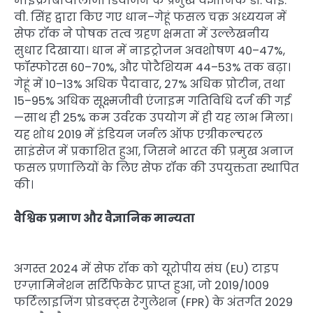
माइक्रोबायोलॉजी डिवीजन के प्रमुख वैज्ञानिक डॉ. वाई.
वी. सिंह द्वारा किए गए धान–गेहूं फसल चक्र अध्ययन में
सेफ रॉक ने पोषक तत्व ग्रहण क्षमता में उल्लेखनीय
सुधार दिखाया। धान में नाइट्रोजन अवशोषण 40–47%,
फॉस्फोरस 60–70%, और पोटैशियम 44–53% तक बढ़ा।
गेहूं में 10–13% अधिक पैदावार, 27% अधिक प्रोटीन, तथा
15–95% अधिक सूक्ष्मजीवी एंजाइम गतिविधि दर्ज की गई
—साथ ही 25% कम उर्वरक उपयोग में ही यह लाभ मिला।
यह शोध 2019 में इंडियन जर्नल ऑफ एग्रीकल्चरल
साइंसेज में प्रकाशित हुआ, जिसने भारत की प्रमुख अनाज
फसल प्रणालियों के लिए सेफ रॉक की उपयुक्तता स्थापित
की।
वैश्विक प्रमाण और वैज्ञानिक मान्यता
अगस्त 2024 में सेफ रॉक को यूरोपीय संघ (EU) टाइप
एग्ज़ामिनेशन सर्टिफिकेट प्राप्त हुआ, जो 2019/1009
फर्टिलाइजिंग प्रोडक्ट्स रेगुलेशन (FPR) के अंतर्गत 2029