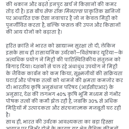
की थकान और बढ़ते इनपुट खर्च ने किसानों की कमर
तोड़ दी है। इस बीच
सेफ रॉक मिनरल्स
प्राकृतिक खनिजों
पर आधारित एक ऐसा नवाचार है जो न केवल मिट्टी को
पुनर्जीवित करता है, बल्कि फसल की उपज और किसानों
की आय दोनों को बढ़ाता है।
हरित क्रांति ने भारत को खाद्यान्न सुरक्षा तो दी, लेकिन
इसके साथ ही रासायनिक उर्वरकों—विशेषकर यूरिया—के
अत्यधिक प्रयोग ने मिट्टी की पारिस्थितिकीय संतुलन को
बिगाड़ दिया। दशकों से चल रहे अंधाधुंध उपयोग ने मिट्टी
के जैविक कार्बन को कम किया, सूक्ष्मजीवों की सक्रियता
घटाई और पोषक तत्वों को थामने की क्षमता कमजोर कर
दी। भारतीय कृषि अनुसंधान परिषद (आईसीएआर) के
अनुसार, देश की लगभग 40% कृषि भूमि मध्यम से गंभीर
पोषक तत्वों की कमी झेल रही है, जबकि 30% से अधिक
मिट्टियों में उत्पादकता और संरचनात्मक मजबूती घट रही
है।
साथ ही, भारत की उर्वरक आवश्यकता का बड़ा हिस्सा
आयात पर निर्भर होने के कारण यह क्षेत्र वैश्विक कीमतों