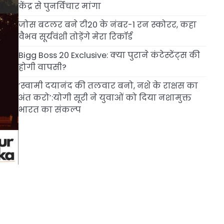
केंद्र से पुनर्विचार मांगा
जोस बटलर बने टी20 के नंबर-1 रन स्कोरर, कहा
वैभव सूर्यवंशी तोड़ेंगे मेरा रिकॉर्ड
Bigg Boss 20 Exclusive: क्या पुराने कंटेस्टेंट्स की
होगी वापसी?
‘स्वामी दयानंद की तलवार बनो, नशे के राक्षस का
अंत करो’:योगी सूरी ने युवाओं को दिया नशामुक्त
भारत का संकल्प