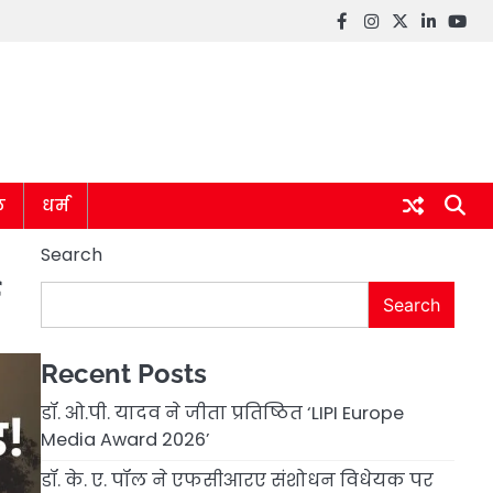
Facebook
instagram
twitter
linkedin
you
ल
धर्म
Search
Search
Recent Posts
डॉ. ओ.पी. यादव ने जीता प्रतिष्ठित ‘LIPI Europe
Media Award 2026’
डॉ. के. ए. पॉल ने एफसीआरए संशोधन विधेयक पर