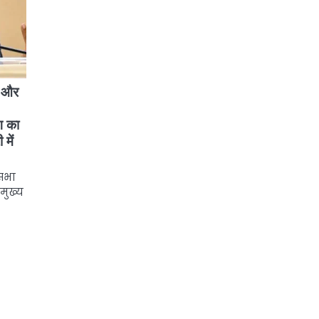
, और
ग का
में
नसभा
मुख्य