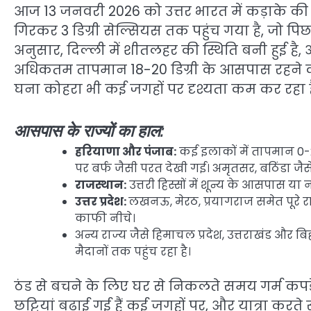
आज 13 जनवरी 2026 को उत्तर भारत में कड़ाके की स
गिरकर 3 डिग्री सेल्सियस तक पहुंच गया है, जो पिछ
अनुसार, दिल्ली में शीतलहर की स्थिति बनी हुई है
अधिकतम तापमान 18-20 डिग्री के आसपास रहने की 
घना कोहरा भी कई जगहों पर दृश्यता कम कर रहा ह
आसपास के राज्यों का हाल:
हरियाणा और पंजाब:
कई इलाकों में तापमान 0-2 ड
पर बर्फ जैसी परत देखी गई। अमृतसर, बठिंडा जैसे 
राजस्थान:
उत्तरी हिस्सों में शून्य के आसपास 
उत्तर प्रदेश:
लखनऊ, मेरठ, प्रयागराज समेत पूरे रा
काफी नीचे।
अन्य राज्य जैसे हिमाचल प्रदेश, उत्तराखंड और बिह
मैदानों तक पहुंच रहा है।
ठंड से बचने के लिए घर से निकलते समय गर्म कपड़
छुट्टियां बढ़ाई गई हैं कई जगहों पर, और यात्रा क