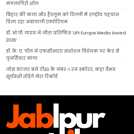
मंगलागिरी शॉल
बिहार की कला और हैंडलूम को दिल्ली में राष्ट्रीय पहचान
दिला रहा अंबापाली एम्पोरियम
डॉ. ओ.पी. यादव ने जीता प्रतिष्ठित ‘LIPI Europe Media Award
2026’
डॉ. के. ए. पॉल ने एफसीआरए संशोधन विधेयक पर केंद्र से
पुनर्विचार मांगा
जोस बटलर बने टी20 के नंबर-1 रन स्कोरर, कहा वैभव
सूर्यवंशी तोड़ेंगे मेरा रिकॉर्ड