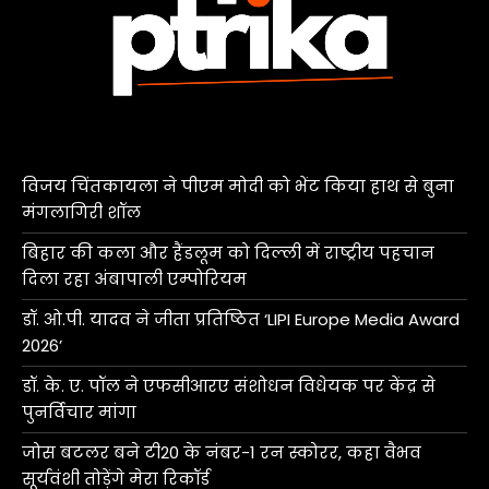
विजय चिंतकायला ने पीएम मोदी को भेंट किया हाथ से बुना
मंगलागिरी शॉल
बिहार की कला और हैंडलूम को दिल्ली में राष्ट्रीय पहचान
दिला रहा अंबापाली एम्पोरियम
डॉ. ओ.पी. यादव ने जीता प्रतिष्ठित ‘LIPI Europe Media Award
2026’
डॉ. के. ए. पॉल ने एफसीआरए संशोधन विधेयक पर केंद्र से
पुनर्विचार मांगा
जोस बटलर बने टी20 के नंबर-1 रन स्कोरर, कहा वैभव
सूर्यवंशी तोड़ेंगे मेरा रिकॉर्ड