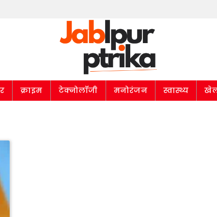
ार
क्राइम
टेक्नोलॉजी
मनोरंजन
स्वास्थ्य
खे