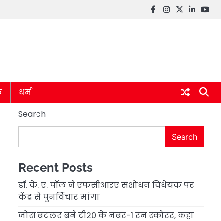
Facebook
instagram
twitter
linkedin
you
ल
धर्म
Search
Search
Recent Posts
डॉ. के. ए. पॉल ने एफसीआरए संशोधन विधेयक पर
केंद्र से पुनर्विचार मांगा
जोस बटलर बने टी20 के नंबर-1 रन स्कोरर, कहा