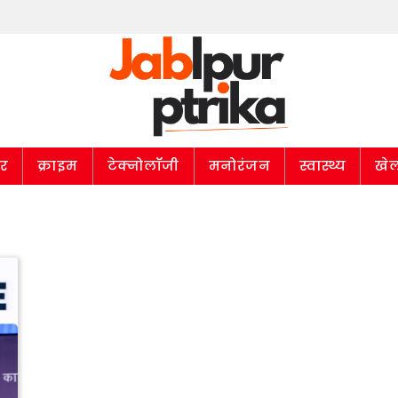
ार
क्राइम
टेक्नोलॉजी
मनोरंजन
स्वास्थ्य
खे