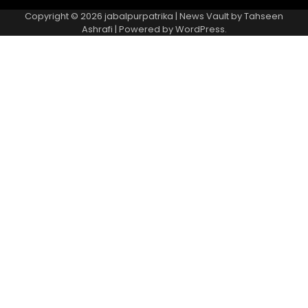
Copyright © 2026
jabalpurpatrika
| News Vault by
Tahseen
Ashrafi
| Powered by
WordPress
.