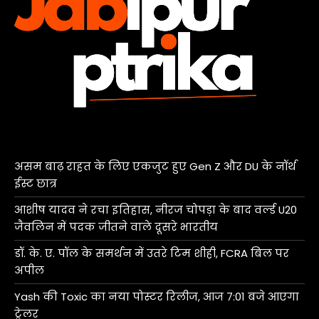
असम बाढ़ राहत के लिए एकजुट हुए Gen Z और DU के नॉर्थ
ईस्ट छात्र
आशीष यादव ने रचा इतिहास, नीरज चोपड़ा के बाद वर्ल्ड U20
जैवलिन में पदक जीतने वाले दूसरे भारतीय
डॉ. के. ए. पॉल के समर्थन में उतरे टिम शीही, FCRA बिल पर
अपील
Yash की Toxic का नया पोस्टर रिलीज, आज 7:01 बजे आएगा
ट्रेलर