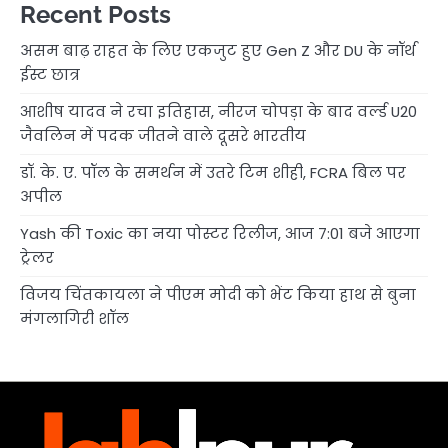
Recent Posts
असम बाढ़ राहत के लिए एकजुट हुए Gen Z और DU के नॉर्थ
ईस्ट छात्र
आशीष यादव ने रचा इतिहास, नीरज चोपड़ा के बाद वर्ल्ड U20
जैवलिन में पदक जीतने वाले दूसरे भारतीय
डॉ. के. ए. पॉल के समर्थन में उतरे टिम शीही, FCRA बिल पर
अपील
Yash की Toxic का नया पोस्टर रिलीज, आज 7:01 बजे आएगा
ट्रेलर
विजय चिंतकायला ने पीएम मोदी को भेंट किया हाथ से बुना
मंगलागिरी शॉल