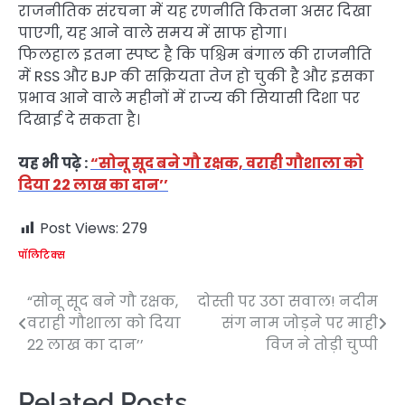
राजनीतिक संरचना में यह रणनीति कितना असर दिखा
पाएगी, यह आने वाले समय में साफ होगा।
फिलहाल इतना स्पष्ट है कि पश्चिम बंगाल की राजनीति
में RSS और BJP की सक्रियता तेज हो चुकी है और इसका
प्रभाव आने वाले महीनों में राज्य की सियासी दिशा पर
दिखाई दे सकता है।
यह भी पढ़े :
“सोनू सूद बने गौ रक्षक, वराही गौशाला को
दिया 22 लाख का दान’’
Post Views:
279
पॉलिटिक्स
“सोनू सूद बने गौ रक्षक,
दोस्ती पर उठा सवाल! नदीम
Post
वराही गौशाला को दिया
संग नाम जोड़ने पर माही
navigation
22 लाख का दान’’
विज ने तोड़ी चुप्पी
Related Posts