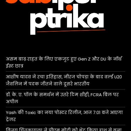
असम बाढ़ राहत के लिए एकजुट हुए Gen Z और DU के नॉर्थ
ईस्ट छात्र
आशीष यादव ने रचा इतिहास, नीरज चोपड़ा के बाद वर्ल्ड U20
जैवलिन में पदक जीतने वाले दूसरे भारतीय
डॉ. के. ए. पॉल के समर्थन में उतरे टिम शीही, FCRA बिल पर
अपील
Yash की Toxic का नया पोस्टर रिलीज, आज 7:01 बजे आएगा
ट्रेलर
विजय चिंतकायला ने पीएम मोदी को भेंट किया हाथ से बुना