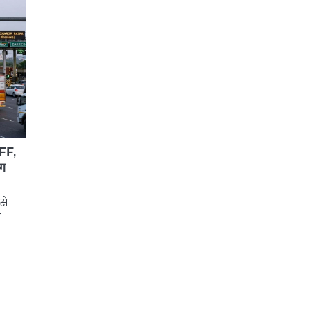
LFF,
ंग
से
ी