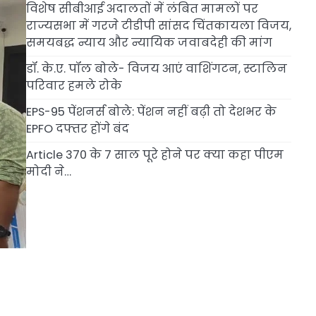
विशेष सीबीआई अदालतों में लंबित मामलों पर
राज्यसभा में गरजे टीडीपी सांसद चिंतकायला विजय,
समयबद्ध न्याय और न्यायिक जवाबदेही की मांग
डॉ. के.ए. पॉल बोले- विजय आएं वाशिंगटन, स्टालिन
परिवार हमले रोके
EPS-95 पेंशनर्स बोले: पेंशन नहीं बढ़ी तो देशभर के
EPFO दफ्तर होंगे बंद
Article 370 के 7 साल पूरे होने पर क्या कहा पीएम
मोदी ने…