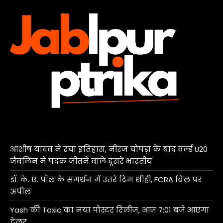
आशीष यादव ने रचा इतिहास, नीरज चोपड़ा के बाद वर्ल्ड U20
जैवलिन में पदक जीतने वाले दूसरे भारतीय
डॉ. के. ए. पॉल के समर्थन में उतरे टिम शीही, FCRA बिल पर
अपील
Yash की Toxic का नया पोस्टर रिलीज, आज 7:01 बजे आएगा
ट्रेलर