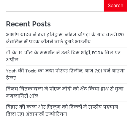
Search
Recent Posts
आशीष यादव ने रचा इतिहास, नीरज चोपड़ा के बाद वर्ल्ड U20
जैवलिन में पदक जीतने वाले दूसरे भारतीय
डॉ. के. ए. पॉल के समर्थन में उतरे टिम शीही, FCRA बिल पर
अपील
Yash की Toxic का नया पोस्टर रिलीज, आज 7:01 बजे आएगा
ट्रेलर
विजय चिंतकायला ने पीएम मोदी को भेंट किया हाथ से बुना
मंगलागिरी शॉल
बिहार की कला और हैंडलूम को दिल्ली में राष्ट्रीय पहचान
दिला रहा अंबापाली एम्पोरियम