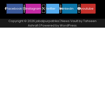
Facebook
instagram
twitter
linkedin
youtube
Copyright © 2026
jabalpurpatrika
| News Vault by
Tahseen
Ashrafi
| Powered by
WordPress
.