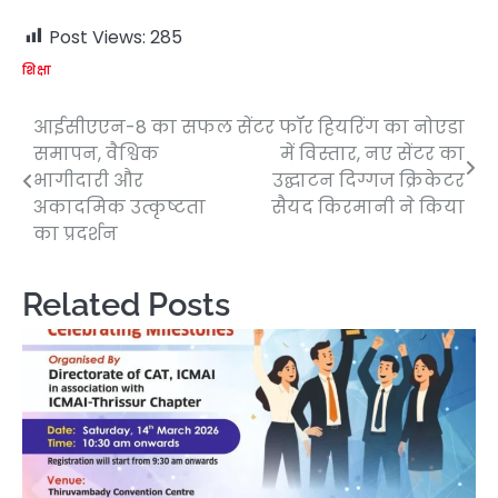
Post Views:
285
शिक्षा
आईसीएएन-8 का सफल
सेंटर फॉर हियरिंग का नोएडा
Post
समापन, वैश्विक
में विस्तार, नए सेंटर का
navigation
भागीदारी और
उद्घाटन दिग्गज क्रिकेटर
अकादमिक उत्कृष्टता
सैयद किरमानी ने किया
का प्रदर्शन
Related Posts