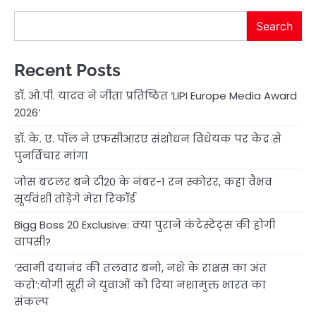
Search
Recent Posts
डॉ. ओ.पी. यादव ने जीता प्रतिष्ठित ‘LIPI Europe Media Award
2026’
डॉ. के. ए. पॉल ने एफसीआरए संशोधन विधेयक पर केंद्र से
पुनर्विचार मांगा
जोस बटलर बने टी20 के नंबर-1 रन स्कोरर, कहा वैभव
सूर्यवंशी तोड़ेंगे मेरा रिकॉर्ड
Bigg Boss 20 Exclusive: क्या पुराने कंटेस्टेंट्स की होगी
वापसी?
‘स्वामी दयानंद की तलवार बनो, नशे के राक्षस का अंत
करो’:योगी सूरी ने युवाओं को दिया नशामुक्त भारत का
संकल्प