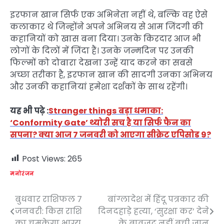
इरफान खान सिर्फ एक अभिनेता नहीं थे, बल्कि वह ऐसे
कलाकार थे जिन्होंने अपने अभिनय से आम जिंदगी की
कहानियों को खास बना दिया। उनके किरदार आज भी
लोगों के दिलों में जिंदा हैं। उनके जन्मदिन पर उनकी
फिल्मों को दोबारा देखना उन्हें याद करने का सबसे
अच्छा तरीका है, इरफान खान की सादगी उनका अभिनय
और उनकी कहानियां हमेशा दर्शकों के साथ रहेंगी।
यह भी पढ़े :
Stranger things बड़ा धमाका:
‘Conformity Gate’ थ्योरी सच है या सिर्फ फैन का
सपना? क्या आज 7 जनवरी को आएगा सीक्रेट एपिसोड 9?
Post Views:
265
मनोरंजन
बुधवार राशिफल 7
बांग्लादेश में हिंदू पत्रकार की
Post
जनवरी: किस राशि
दिनदहाड़े हत्या, ‘सुरक्षा कर’ देने
navigation
का चमकेगा भाग्य
के बावजूद नहीं बची जान