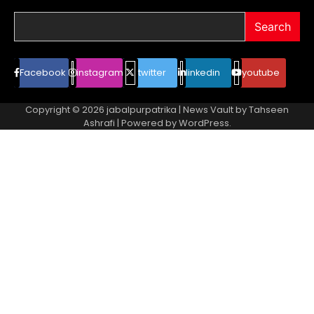
Search
Facebook
instagram
twitter
linkedin
youtube
Copyright © 2026
jabalpurpatrika
| News Vault by
Tahseen
Ashrafi
| Powered by
WordPress
.