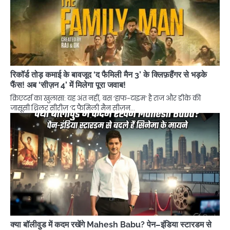
रिकॉर्ड तोड़ कमाई के बावजूद ‘द फैमिली मैन 3’ के क्लिफ़हैंगर से भड़के
फैंस! अब ‘सीज़न 4’ में मिलेगा पूरा जवाब!
क्रिएटर्स का खुलासा: यह अंत नहीं, बस ‘हाफ-टाइम’ है राज और डीके की
जासूसी थ्रिलर सीरीज़ ‘द फैमिली मैन सीज़न…
क्या बॉलीवुड में कदम रखेंगे Mahesh Babu? पेन–इंडिया स्टारडम से