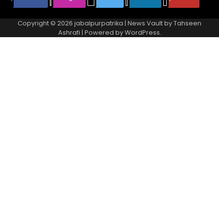
Copyright © 2026
jabalpurpatrika
| News Vault by
Tahseen
Ashrafi
| Powered by
WordPress
.