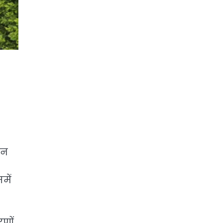
शन
में
रणों