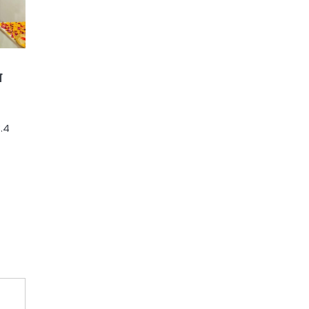
य
3.4