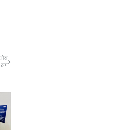
रतीय
 रूप