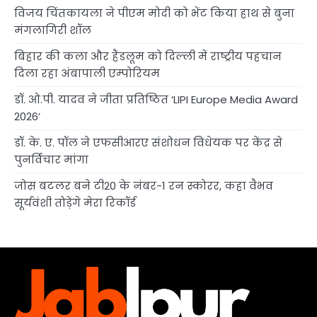
विजय चिंतकायला ने पीएम मोदी को भेंट किया हाथ से बुना
मंगलागिरी शॉल
बिहार की कला और हैंडलूम को दिल्ली में राष्ट्रीय पहचान
दिला रहा अंबापाली एम्पोरियम
डॉ. ओ.पी. यादव ने जीता प्रतिष्ठित ‘LIPI Europe Media Award
2026’
डॉ. के. ए. पॉल ने एफसीआरए संशोधन विधेयक पर केंद्र से
पुनर्विचार मांगा
जोस बटलर बने टी20 के नंबर-1 रन स्कोरर, कहा वैभव
सूर्यवंशी तोड़ेंगे मेरा रिकॉर्ड