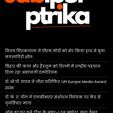
विजय चिंतकायला ने पीएम मोदी को भेंट किया हाथ से बुना
मंगलागिरी शॉल
बिहार की कला और हैंडलूम को दिल्ली में राष्ट्रीय पहचान
दिला रहा अंबापाली एम्पोरियम
डॉ. ओ.पी. यादव ने जीता प्रतिष्ठित ‘LIPI Europe Media Award
2026’
डॉ. के. ए. पॉल ने एफसीआरए संशोधन विधेयक पर केंद्र से
पुनर्विचार मांगा
जोस बटलर बने टी20 के नंबर-1 रन स्कोरर, कहा वैभव