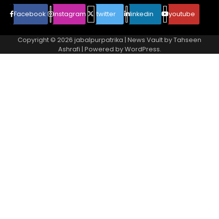
Facebook
instagram
twitter
linkedin
youtube
Copyright © 2026
jabalpurpatrika
| News Vault by
Tahseen
Ashrafi
| Powered by
WordPress
.