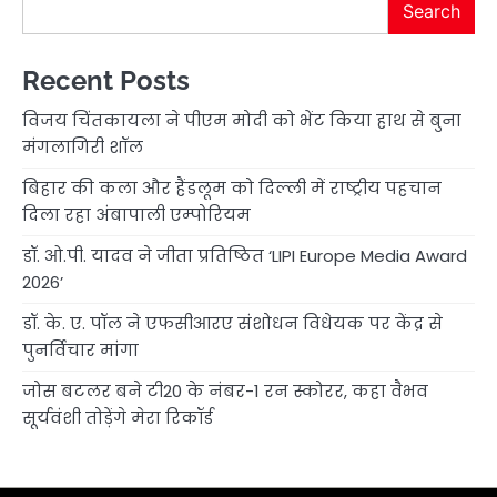
Search
Recent Posts
विजय चिंतकायला ने पीएम मोदी को भेंट किया हाथ से बुना
मंगलागिरी शॉल
बिहार की कला और हैंडलूम को दिल्ली में राष्ट्रीय पहचान
दिला रहा अंबापाली एम्पोरियम
डॉ. ओ.पी. यादव ने जीता प्रतिष्ठित ‘LIPI Europe Media Award
2026’
डॉ. के. ए. पॉल ने एफसीआरए संशोधन विधेयक पर केंद्र से
पुनर्विचार मांगा
जोस बटलर बने टी20 के नंबर-1 रन स्कोरर, कहा वैभव
सूर्यवंशी तोड़ेंगे मेरा रिकॉर्ड