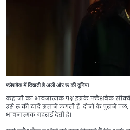
फ्लैशबैक में दिखती है अली और रू की दुनिया
कहानी का भावनात्मक पक्ष इसके फ्लैशबैक सीक्वे
उसे रू की यादें सताने लगती हैं। दोनों के पुराने
भावनात्मक गहराई देती हैं।