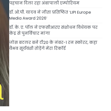
पहचान दिला रहा अंबापाली एम्पोरियम
डॉ. ओ.पी. यादव ने जीता प्रतिष्ठित ‘LIPI Europe
Media Award 2026’
डॉ. के. ए. पॉल ने एफसीआरए संशोधन विधेयक पर
केंद्र से पुनर्विचार मांगा
जोस बटलर बने टी20 के नंबर-1 रन स्कोरर, कहा
वैभव सूर्यवंशी तोड़ेंगे मेरा रिकॉर्ड