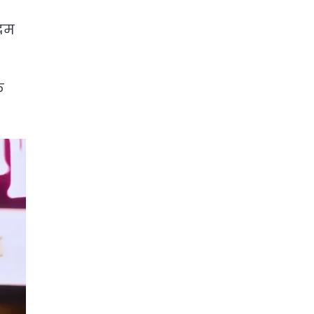
कदम
े