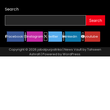
Search
Search
Facebook
instagram
twitter
linkedin
youtube
Copyright © 2026
jabalpurpatrika
| News Vault by
Tahseen
Ashrafi
| Powered by
WordPress
.