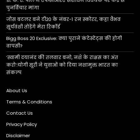
डॉ. के. ए. पॉल ने एफसीआरए संशोधन विधेयक पर केंद्र से
पुनर्विचार मांगा
जोस बटलर बने टी20 के नंबर-1 रन स्कोरर, कहा वैभव
सूर्यवंशी तोड़ेंगे मेरा रिकॉर्ड
Bigg Boss 20 Exclusive: क्या पुराने कंटेस्टेंट्स की होगी
वापसी?
‘स्वामी दयानंद की तलवार बनो, नशे के राक्षस का अंत
करो’:योगी सूरी ने युवाओं को दिया नशामुक्त भारत का
संकल्प
About Us
Terms & Conditions
Contact Us
Privacy Policy
Disclaimer