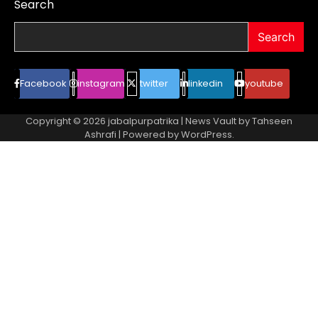
Search
Search
Facebook
instagram
twitter
linkedin
youtube
Copyright © 2026
jabalpurpatrika
| News Vault by
Tahseen
Ashrafi
| Powered by
WordPress
.