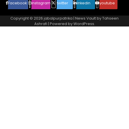
Facebook
instagram
twitter
linkedin
youtube
Copyright © 2026
jabalpurpatrika
| News Vault by
Tahseen
Ashrafi
| Powered by
WordPress
.