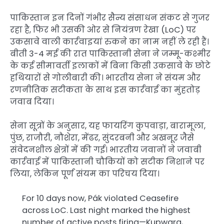
पाकिस्तान इन दिनों गंभीर सैन्य संसाधन संकट से गुजर
रहा है, फिर भी उसकी ओर से नियंत्रण रेखा (LoC) पर
उकसावे वाली कार्रवाइयां रुकने का नाम नहीं ले रही हैं।
बीती 3-4 मई की रात पाकिस्तानी सेना ने जम्मू-कश्मीर
के कई सीमावर्ती इलाकों में बिना किसी उकसावे के छोटे
हथियारों से गोलीबारी की। भारतीय सेना ने संयम और
रणनीतिक सटीकता के साथ इस कार्रवाई का मुंहतोड़
जवाब दिया।
सेना सूत्रों के अनुसार, यह फायरिंग कुपवाड़ा, बारामूला,
पुंछ, राजौरी, नौशेरा, मेंढर, सुंदरबनी और अखनूर जैसे
संवेदनशील क्षेत्रों में की गई। भारतीय जवानों ने जवाबी
कार्रवाई में पाकिस्तानी चौकियों को सटीक निशाने पर
लिया, लेकिन पूर्ण संयम का परिचय दिया।
For 10 days now, Pák violated Ceasefire
across LoC. Last night marked the highest
number of active posts firing—Kupwara,