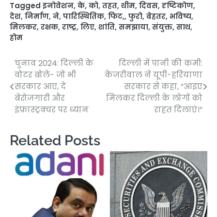
Tagged
इनोवेशन
,
के
,
को
,
तहत
,
थीम
,
दिवस
,
दृष्टिकोण
,
देश
,
निर्माण
,
ने
,
पारिस्थितिक
,
फिट,
,
फुरो
,
बेहतर
,
भविष्य
,
मिलकर
,
रक्षक
,
राष्ट्र
,
लिए
,
शांति
,
समझाया
,
संयुक्त
,
साथ
,
होम
चुनाव 2024: दिल्ली के
दिल्ली में पानी की कमी:
Post
वोटर बोले- जो भी
केजरीवाल ने यूपी-हरियाणा
navigation
सरकार आए, दे
सरकार से कहा, “आइए
बेरोजगारी और
मिलकर दिल्ली के लोगों को
इंफ्रास्ट्रक्चर पर ध्यान
राहत दिलाएं।”
Related Posts