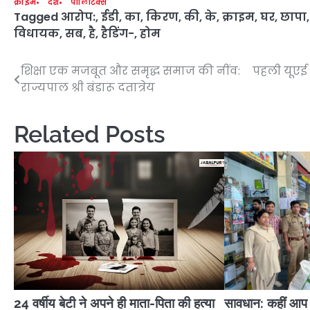
क्राइम
देश
पॉलिटिक्स
Tagged
आरोप:
,
ईडी
,
का
,
किरण
,
की
,
के
,
क्राइम
,
घर
,
छापा
विधायक
,
सब
,
है
,
हैडिंग-
,
होम
शिक्षा एक मजबूत और समृद्ध समाज की नींव:
पहली यूएई 
Post
राज्यपाल श्री बंडारू दतात्रेय
navigation
Related Posts
24 वर्षीय बेटी ने अपने ही माता-पिता की हत्या
सावधान: कहीं आप भ