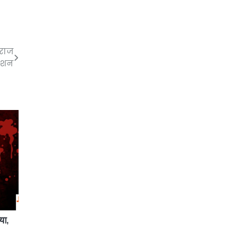
िराज
रोशन
या,