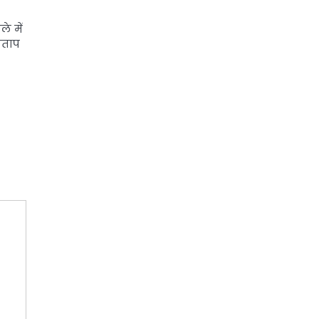
े में
्रताप