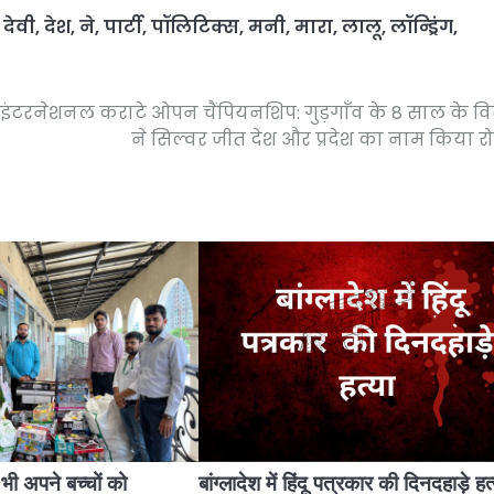
,
देवी
,
देश
,
ने
,
पार्टी
,
पॉलिटिक्स
,
मनी
,
मारा
,
लालू
,
लॉन्ड्रिंग
,
इंटरनेशनल कराटे ओपन चैंपियनशिप: गुड़गाँव के 8 साल के व
ने सिल्वर जीत देश और प्रदेश का नाम किया 
ी अपने बच्चों को
बांग्लादेश में हिंदू पत्रकार की दिनदहाड़े हत्