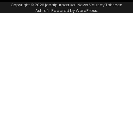
Copyright © 2026
jabalpurpatrika
| News Vault by
Tahseen
Ashrafi
| Powered by
WordPress
.