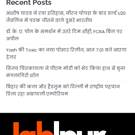
Recent Posts
आशीष यादव ने रचा इतिहास, नीरज चोपड़ा के बाद वर्ल्ड U20
जैवलिन में पदक जीतने वाले दूसरे भारतीय
डॉ. के. ए. पॉल के समर्थन में उतरे टिम शीही, FCRA बिल पर
अपील
Yash की Toxic का नया पोस्टर रिलीज, आज 7:01 बजे आएगा
ट्रेलर
विजय चिंतकायला ने पीएम मोदी को भेंट किया हाथ से बुना
मंगलागिरी शॉल
बिहार की कला और हैंडलूम को दिल्ली में राष्ट्रीय पहचान
दिला रहा अंबापाली एम्पोरियम