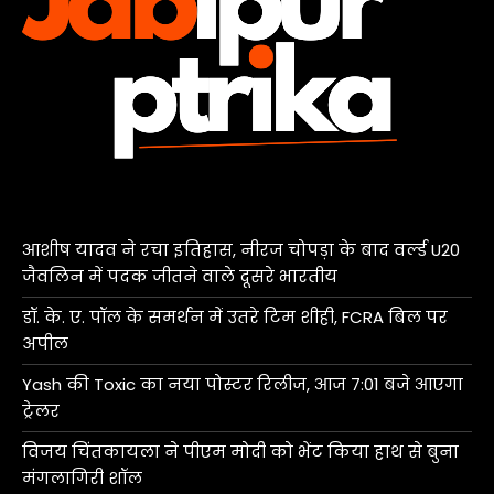
आशीष यादव ने रचा इतिहास, नीरज चोपड़ा के बाद वर्ल्ड U20
जैवलिन में पदक जीतने वाले दूसरे भारतीय
डॉ. के. ए. पॉल के समर्थन में उतरे टिम शीही, FCRA बिल पर
अपील
Yash की Toxic का नया पोस्टर रिलीज, आज 7:01 बजे आएगा
ट्रेलर
विजय चिंतकायला ने पीएम मोदी को भेंट किया हाथ से बुना
मंगलागिरी शॉल