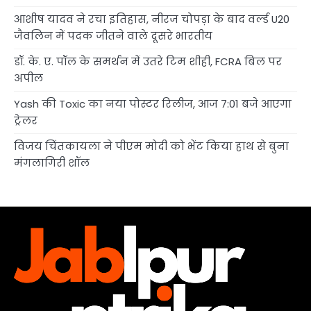
आशीष यादव ने रचा इतिहास, नीरज चोपड़ा के बाद वर्ल्ड U20
जैवलिन में पदक जीतने वाले दूसरे भारतीय
डॉ. के. ए. पॉल के समर्थन में उतरे टिम शीही, FCRA बिल पर
अपील
Yash की Toxic का नया पोस्टर रिलीज, आज 7:01 बजे आएगा
ट्रेलर
विजय चिंतकायला ने पीएम मोदी को भेंट किया हाथ से बुना
मंगलागिरी शॉल