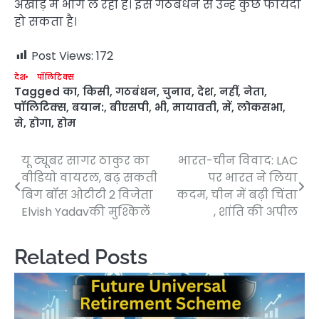
अखाड़े में भाग ले रही है। इस गठबंधन से उन्हें कुछ फायदा
हो सकता है।
Post Views:
172
देश
पॉलिटिक्स
Tagged
का
,
किसी
,
गठबंधन
,
चुनाव
,
देश
,
नहीं
,
नेता
,
पॉलिटिक्स
,
बयान:
,
बीएसपी
,
भी
,
मायावती
,
में
,
लोकसभा
,
से
,
होगा
,
होम
यू ट्यूबर सागर ठाकुर का
भारत-चीन विवाद: LAC
Post
वीडियो वायरल, बढ़ सकती
पर भारत ने लिया
navigation
बिग बॉस ओटीटी 2 विजेता
कदम, चीन में बढ़ी चिंता
Elvish Yadavकी मुश्किलें
, शांति की अपील
Related Posts