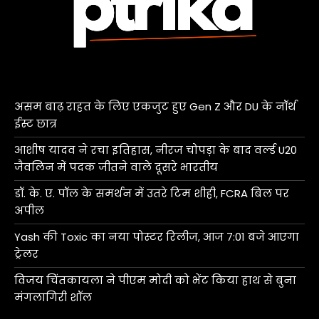
असम बाढ़ राहत के लिए एकजुट हुए Gen Z और DU के नॉर्थ
ईस्ट छात्र
आशीष यादव ने रचा इतिहास, नीरज चोपड़ा के बाद वर्ल्ड U20
जैवलिन में पदक जीतने वाले दूसरे भारतीय
डॉ. के. ए. पॉल के समर्थन में उतरे टिम शीही, FCRA बिल पर
अपील
Yash की Toxic का नया पोस्टर रिलीज, आज 7:01 बजे आएगा
ट्रेलर
विजय चिंतकायला ने पीएम मोदी को भेंट किया हाथ से बुना
मंगलागिरी शॉल