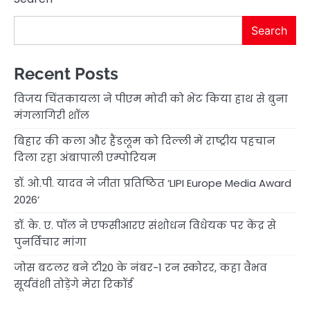
Search
Recent Posts
विजय चिंतकायला ने पीएम मोदी को भेंट किया हाथ से बुना
मंगलागिरी शॉल
बिहार की कला और हैंडलूम को दिल्ली में राष्ट्रीय पहचान
दिला रहा अंबापाली एम्पोरियम
डॉ. ओ.पी. यादव ने जीता प्रतिष्ठित ‘LIPI Europe Media Award
2026’
डॉ. के. ए. पॉल ने एफसीआरए संशोधन विधेयक पर केंद्र से
पुनर्विचार मांगा
जोस बटलर बने टी20 के नंबर-1 रन स्कोरर, कहा वैभव
सूर्यवंशी तोड़ेंगे मेरा रिकॉर्ड