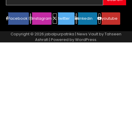
Facebook
instagram
twitter
linkedin
youtube
Copyright © 2026
jabalpurpatrika
| News Vault by
Tahseen
Ashrafi
| Powered by
WordPress
.