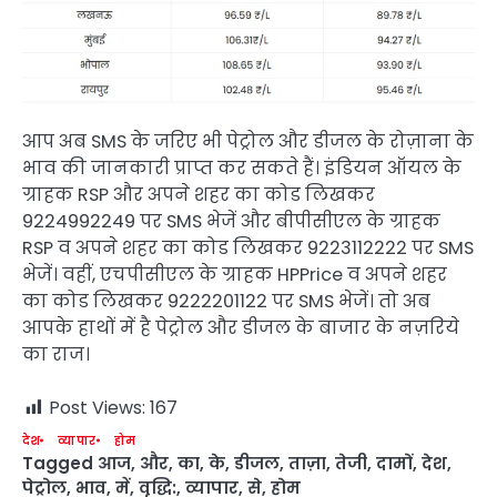
आप अब SMS के जरिए भी पेट्रोल और डीजल के रोज़ाना के
भाव की जानकारी प्राप्त कर सकते हैं। इंडियन ऑयल के
ग्राहक RSP और अपने शहर का कोड लिखकर
9224992249 पर SMS भेजें और बीपीसीएल के ग्राहक
RSP व अपने शहर का कोड लिखकर 9223112222 पर SMS
भेजें। वहीं, एचपीसीएल के ग्राहक HPPrice व अपने शहर
का कोड लिखकर 9222201122 पर SMS भेजें। तो अब
आपके हाथों में है पेट्रोल और डीजल के बाजार के नज़रिये
का राज।
Post Views:
167
देश
व्यापार
होम
Tagged
आज
,
और
,
का
,
के
,
डीजल
,
ताज़ा
,
तेजी
,
दामों
,
देश
,
पेट्रोल
,
भाव
,
में
,
वृद्धि:
,
व्यापार
,
से
,
होम