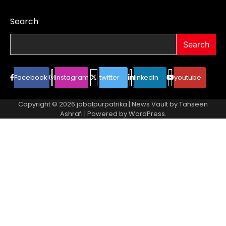
Search
Search
Facebook
instagram
twitter
linkedin
youtube
Copyright © 2026
jabalpurpatrika
| News Vault by
Tahseen
Ashrafi
| Powered by
WordPress
.