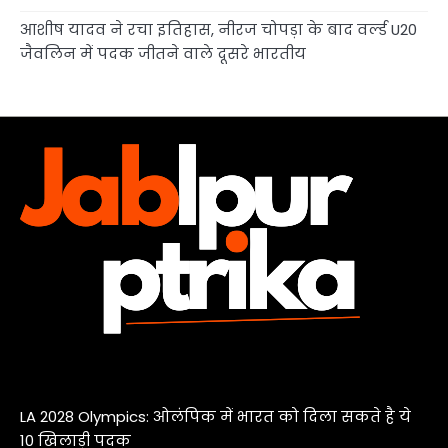
आशीष यादव ने रचा इतिहास, नीरज चोपड़ा के बाद वर्ल्ड U20
जैवलिन में पदक जीतने वाले दूसरे भारतीय
LA 2028 Olympics: ओलंपिक में भारत को दिला सकते है ये
10 खिलाड़ी पदक