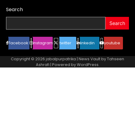
Search
Search
Facebook
instagram
twitter
linkedin
youtube
Copyright © 2026
jabalpurpatrika
| News Vault by
Tahseen
Ashrafi
| Powered by
WordPress
.