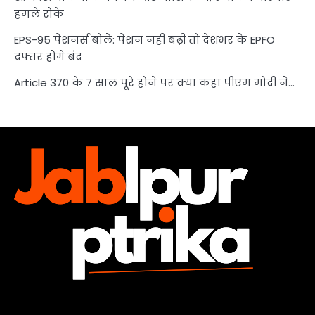
हमले रोके
EPS-95 पेंशनर्स बोले: पेंशन नहीं बढ़ी तो देशभर के EPFO
दफ्तर होंगे बंद
Article 370 के 7 साल पूरे होने पर क्या कहा पीएम मोदी ने…