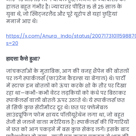
हालत बहुत गंभीर है। ज्यादातर पीड़ित 15 से 25 साल के
युवा थे, जो स्विट्जरलैंड और पूरे यूरोप से यहां छुट्टियां
मनाने आए थे।
https://x.com/Anura_Indo/status/2007173101159887
s=20
हादसा कैसे हुआ?
जांचकर्ताओं के मुताबिक, आग की वजह शैंपेन की बोतलों
पर लगे स्पार्कलर्स (फाउंटेन कैंडल्स या बेंगाल) थे। पार्टी
में स्टाफ इन बोतलों को ऊंचा करके शो के तौर पर दिखा
रहा था—कभी-कभी वेटर लड़कियों को कंधे पर बिठाकर
स्पार्कलर्स वाली बोतलें ऊपर उठाते थे। ये स्पार्कलर्स छत
से सिर्फ कुछ सेंटीमीटर दूर थे। छत पर फ्लेमेबल
साउंडप्रूफिंग फोम शायद पॉलीयूरेथेन लगा था, जो बहुत
तेजी से जलने वाला मटेरियल है। स्पार्कलर्स की चिंगारियों
ने छत को आग पकड़ने में बस कुछ सेकंड लगे। इसके बाद