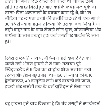
बाहर का मंजर दिल दहला देने वाला था। घायल लोग
सोते हुए बाहर गिरते हुए आए, कई के कपड़े जल चुके थे।
माता-पिता अस्पतालों के चक्कर काट रहे थे, सोशल
मीडिया पर लापता बच्चों की तस्वीरें डाल रहे थे। एक मां ने
30 घंटे से ज्यादा इंतजार किया कि उसका बेटा जिंदा है या
नहीं। बाहर बार के पास सैकड़ों लोग फूल, मोमबत्तियां और
प्रार्थना के साथ इकट्ठा हुए। कई जगहों पर श्रद्धांजलि सभा
हुई।
स्विस राष्ट्रपति गाय परमेलिन ने इसे “हमारे देश की
सबसे बड़ी भीषण हादसे में से एक” बताया। पूरे
स्विट्जरलैंड में 5 दिन का राष्ट्रीय शोक मनाया गया।
रेस्क्यू ऑपरेशन बहुत बड़ा था—150 से ज्यादा लोग, 10
हेलीकॉप्टर, 40 एम्बुलेंस लगे। कई घायलों को फ्रांस,
इटली और जर्मनी तक के बर्न यूनिट्स में भेजा गया।
यह हादसा हमें याद दिलाता है कि बंद जगहों में स्पार्कलर्स