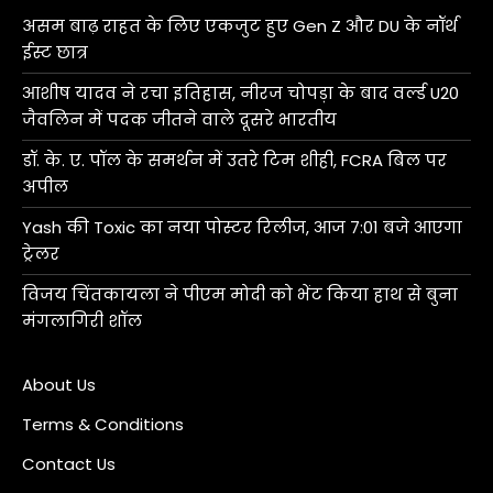
असम बाढ़ राहत के लिए एकजुट हुए Gen Z और DU के नॉर्थ
ईस्ट छात्र
आशीष यादव ने रचा इतिहास, नीरज चोपड़ा के बाद वर्ल्ड U20
जैवलिन में पदक जीतने वाले दूसरे भारतीय
डॉ. के. ए. पॉल के समर्थन में उतरे टिम शीही, FCRA बिल पर
अपील
Yash की Toxic का नया पोस्टर रिलीज, आज 7:01 बजे आएगा
ट्रेलर
विजय चिंतकायला ने पीएम मोदी को भेंट किया हाथ से बुना
मंगलागिरी शॉल
About Us
Terms & Conditions
Contact Us