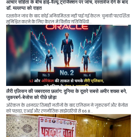
आचार संहिता के बीच हाई-वैल्यू ट्रांजैक्शन पर जांच, दस्तावेज देने के बाद
डॉ. मल्लप्पा को राहत
दस्तावेज जांच के बाद कोई अनियमितता नहीं पाई गई केरल: चुनावी पारदर्शिता
सुनिश्चित करने के लिए केरल में वित्तीय गतिविधियों…
लैरी एलिसन की जबरदस्त छलांग: दुनिया के दूसरे सबसे अमीर शख्स बने,
जुकरबर्ग-बेजोस को पीछे छोड़ा
ओरेकल के शानदार तिमाही नतीजों के बाद एलिसन ने जुकरबर्ग और बेजोस
को पछाड़ा, एआई और रणनीतिक साझेदारियों से 66.8…