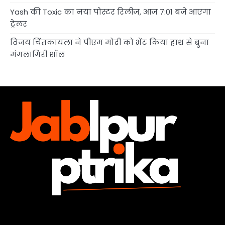
Yash की Toxic का नया पोस्टर रिलीज, आज 7:01 बजे आएगा
ट्रेलर
विजय चिंतकायला ने पीएम मोदी को भेंट किया हाथ से बुना
मंगलागिरी शॉल