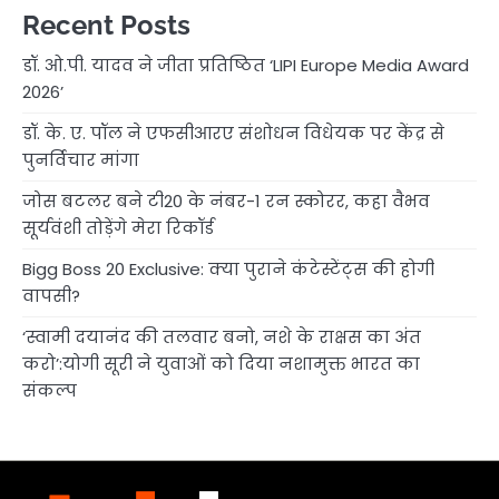
Recent Posts
डॉ. ओ.पी. यादव ने जीता प्रतिष्ठित ‘LIPI Europe Media Award
2026’
डॉ. के. ए. पॉल ने एफसीआरए संशोधन विधेयक पर केंद्र से
पुनर्विचार मांगा
जोस बटलर बने टी20 के नंबर-1 रन स्कोरर, कहा वैभव
सूर्यवंशी तोड़ेंगे मेरा रिकॉर्ड
Bigg Boss 20 Exclusive: क्या पुराने कंटेस्टेंट्स की होगी
वापसी?
‘स्वामी दयानंद की तलवार बनो, नशे के राक्षस का अंत
करो’:योगी सूरी ने युवाओं को दिया नशामुक्त भारत का
संकल्प