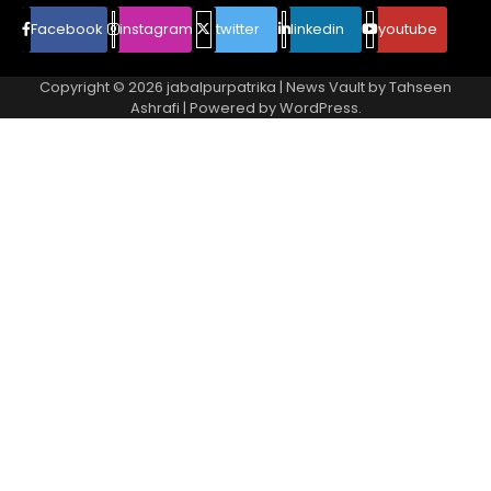
Facebook
instagram
twitter
linkedin
youtube
Copyright © 2026
jabalpurpatrika
| News Vault by
Tahseen
Ashrafi
| Powered by
WordPress
.