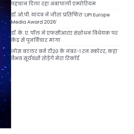
पहचान दिला रहा अंबापाली एम्पोरियम
डॉ. ओ.पी. यादव ने जीता प्रतिष्ठित ‘LIPI Europe
Media Award 2026’
डॉ. के. ए. पॉल ने एफसीआरए संशोधन विधेयक पर
केंद्र से पुनर्विचार मांगा
जोस बटलर बने टी20 के नंबर-1 रन स्कोरर, कहा
वैभव सूर्यवंशी तोड़ेंगे मेरा रिकॉर्ड