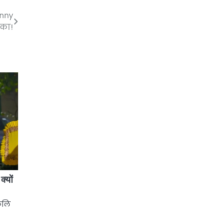
unny
लका!
क्यों
केलि