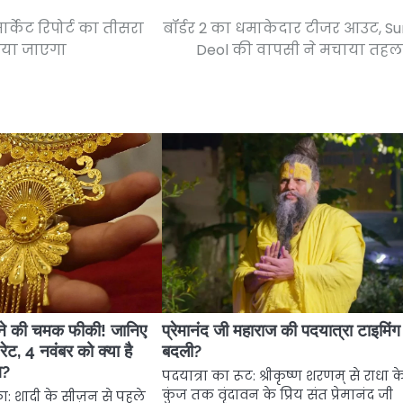
ार्केट रिपोर्ट का तीसरा
बॉर्डर 2 का धमाकेदार टीजर आउट, S
िया जाएगा
Deol की वापसी ने मचाया तह
सोने की चमक फीकी! जानिए
प्रेमानंद जी महाराज की पदयात्रा टाइमिंग 
रेट, 4 नवंबर को क्या है
बदली?
व?
पदयात्रा का रूट: श्रीकृष्ण शरणम् से राधा 
कुंज तक वृंदावन के प्रिय संत प्रेमानंद जी
ा: शादी के सीज़न से पहले