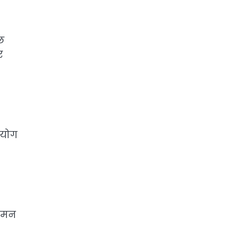
छ
र
हयोग
त मन