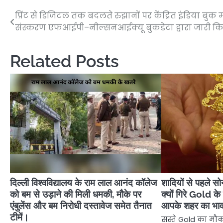
प्रिंट से डिजिटल तक बदलते रुझानों पर केंद्रित इंडिया बुक म
Post
संस्करण एफआईपी–नील्सनआईक्यू बुकडेटा द्वारा जारी क
navigation
Related Posts
दिल्ली विश्वविद्यालय के राम लाल आनंद कॉलेज
शादियों से पहले 
को बम से उड़ाने की मिली धमकी, मौके पर
क्यों गिरे Gold के 
एंबुलेंस और बम निरोधी दस्तावेज समेत तैनात
आपके शहर का भा
टीमें।
सस्ते Gold का मौक