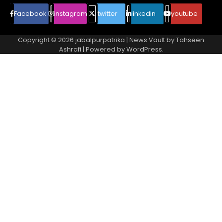
Facebook
instagram
twitter
linkedin
youtube
Copyright © 2026
jabalpurpatrika
| News Vault by
Tahseen
Ashrafi
| Powered by
WordPress
.