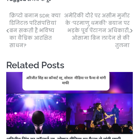
क्रिप्टो बनाम SDR: क्या
अमेरिकी दौरे पर असीम मुनीर
Post
डिजिटल परिसंपत्तियां
के ‘परमाणु धमकी’ बयान पर
navigation
बन सकती हैं भविष्य
भड़के पूर्व पेंटागन अधिकारी,
का वैश्विक आरक्षित
ओसामा बिन लादेन से की
साधन?
तुलना
Related Posts