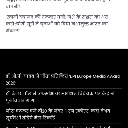
वापसी?
‘स्वामी दयानंद की तलवार बनो, नशे के राक्षस का अंत
करो’:योगी सूरी ने युवाओं को दिया नशामुक्त भारत का
संकल्प
डॉ. ओ.पी. यादव ने जीता प्रतिष्ठित ‘LIPI Europe Media Award
2026’
डॉ. के. ए. पॉल ने एफसीआरए संशोधन विधेयक पर केंद्र से
पुनर्विचार मांगा
जोस बटलर बने टी20 के नंबर-1 रन स्कोरर, कहा वैभव
सूर्यवंशी तोड़ेंगे मेरा रिकॉर्ड