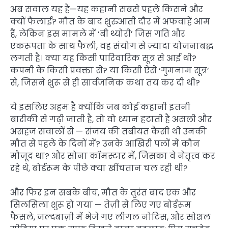
अब सवाल यह है—यह कहानी सबसे पहले किसने और
क्यों फैलाई? मौत के बाद शुरुआती दौर में अफवाहें आम
हैं, लेकिन इस मामले में ‘बी थ्योरी’ जिस गति और
एकरूपता के साथ फैली, वह संयोग से ज़्यादा योजनाबद्ध
लगती है। क्या यह किसी पारिवारिक सूत्र से आई थी?
कंपनी के किसी प्रवक्ता से? या किसी ऐसे ‘गुमनाम सूत्र’
से, जिसने शुरू से ही सार्वजनिक कथा तय कर दी थी?
ये इसलिए अहम है क्योंकि जब कोई कहानी इतनी
बारीकी से गढ़ी जाती है, तो वो ध्यान हटाती है असली और
असहज सवालों से — संजय की तबीयत कैसी थी उनकी
मौत से पहले के दिनों में? उनके आखिरी पलों में कौन
मौजूद था? और सोना कॉमस्टार में, जिसका वे नेतृत्व कर
रहे थे, बोर्डरूम के पीछे क्या खींचतान चल रही थी?
और फिर इन सबके बीच, मौत के तुरंत बाद एक और
सिलसिला शुरू हो गया — तेज़ी से लिए गए बोर्डरूम
फैसले, जल्दबाज़ी में भेजे गए लीगल नोटिस, और सोशल