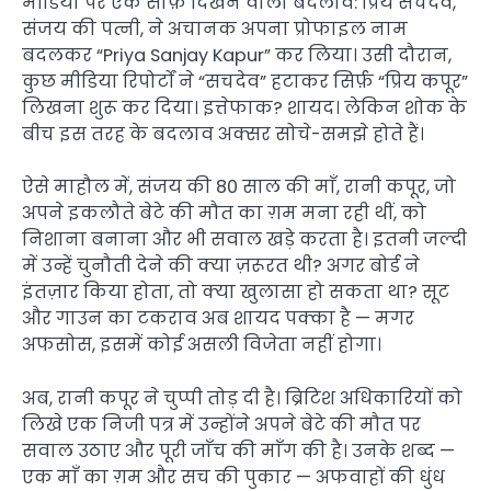
मीडिया पर एक साफ़ दिखने वाला बदलाव: प्रिय सचदेव,
संजय की पत्नी, ने अचानक अपना प्रोफाइल नाम
बदलकर “Priya Sanjay Kapur” कर लिया। उसी दौरान,
कुछ मीडिया रिपोर्टों ने “सचदेव” हटाकर सिर्फ़ “प्रिय कपूर”
लिखना शुरू कर दिया। इत्तेफाक? शायद। लेकिन शोक के
बीच इस तरह के बदलाव अक्सर सोचे-समझे होते हैं।
ऐसे माहौल में, संजय की 80 साल की माँ, रानी कपूर, जो
अपने इकलौते बेटे की मौत का ग़म मना रही थीं, को
निशाना बनाना और भी सवाल खड़े करता है। इतनी जल्दी
में उन्हें चुनौती देने की क्या ज़रूरत थी? अगर बोर्ड ने
इंतज़ार किया होता, तो क्या खुलासा हो सकता था? सूट
और गाउन का टकराव अब शायद पक्का है — मगर
अफसोस, इसमें कोई असली विजेता नहीं होगा।
अब, रानी कपूर ने चुप्पी तोड़ दी है। ब्रिटिश अधिकारियों को
लिखे एक निजी पत्र में उन्होंने अपने बेटे की मौत पर
सवाल उठाए और पूरी जाँच की माँग की है। उनके शब्द —
एक माँ का ग़म और सच की पुकार — अफवाहों की धुंध