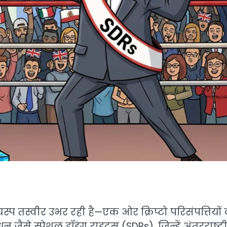
लचस्प तस्वीर उभर रही है—एक ओर क्रिप्टो परिसंपत्तियों
ैसे स्पेशल ड्रॉइंग राइट्स (SDRs), जिन्हें अंतरराष्ट्र