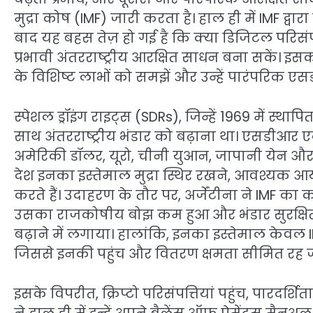
मुद्रा कोष (IMF) जारी करता है। हाल ही में IMF द्वा
बाद यह बहस तेज़ हो गई है कि क्या डिजिटल परिसंपत
प्रभावी अंतरराष्ट्रीय आरक्षित साधन बना सकें। इ
के विशिष्ट लाभों को समझें और उन्हें पारंपरिक एसडी
स्पेशल ड्रॉइंग राइट्स (SDRs), जिन्हें 1969 में स्
साथ अंतरराष्ट्रीय भंडार को बढ़ाना था। एसडीआर एक
अमेरिकी डॉलर, यूरो, चीनी युआन, जापानी येन और ब्
देश इनका इस्तेमाल मुद्रा स्थिर रखने, आवश्यक आ
करते हैं। उदाहरण के तौर पर, अर्जेंटीना ने IMF 
उसका राजकोषीय बोझ कम हुआ और भंडार सुरक्षित रह
बढ़ाने में लगाया। हालांकि, इनका इस्तेमाल केवल I
जिससे इनकी पहुंच और वितरण क्षमता सीमित रह जा
इसके विपरीत, क्रिप्टो परिसंपत्तियां पहुंच, पारदर्शि