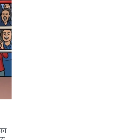
 का
ीय