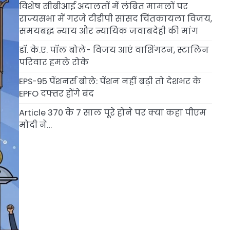
विशेष सीबीआई अदालतों में लंबित मामलों पर
राज्यसभा में गरजे टीडीपी सांसद चिंतकायला विजय,
समयबद्ध न्याय और न्यायिक जवाबदेही की मांग
डॉ. के.ए. पॉल बोले- विजय आएं वाशिंगटन, स्टालिन
परिवार हमले रोके
EPS-95 पेंशनर्स बोले: पेंशन नहीं बढ़ी तो देशभर के
EPFO दफ्तर होंगे बंद
Article 370 के 7 साल पूरे होने पर क्या कहा पीएम
मोदी ने…