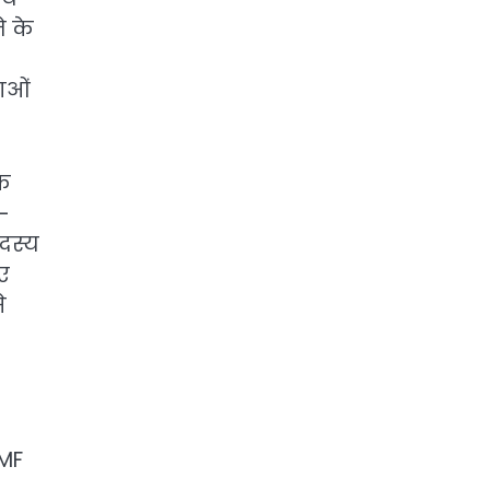
े के
राओं
के
—
सदस्य
ए
े
IMF