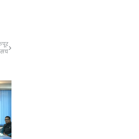
कपूर
 सच