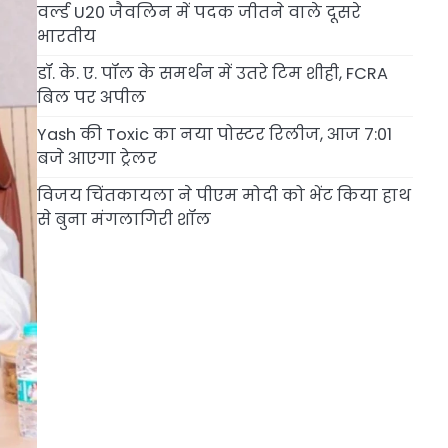
वर्ल्ड U20 जैवलिन में पदक जीतने वाले दूसरे
भारतीय
डॉ. के. ए. पॉल के समर्थन में उतरे टिम शीही, FCRA
बिल पर अपील
Yash की Toxic का नया पोस्टर रिलीज, आज 7:01
बजे आएगा ट्रेलर
विजय चिंतकायला ने पीएम मोदी को भेंट किया हाथ
से बुना मंगलागिरी शॉल