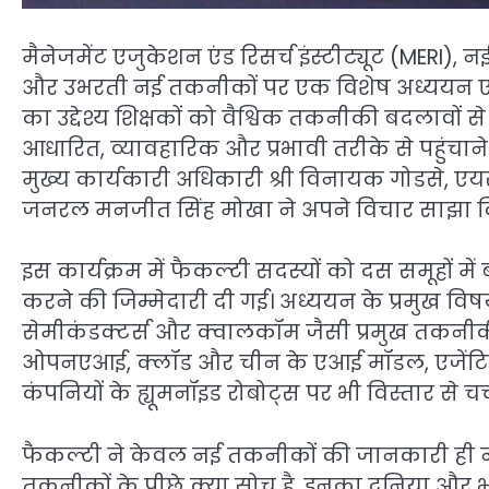
मैनेजमेंट एजुकेशन एंड रिसर्च इंस्टीट्यूट (MERI),
और उभरती नई तकनीकों पर एक विशेष अध्ययन एवं प
का उद्देश्य शिक्षकों को वैश्विक तकनीकी बदलावों से
आधारित, व्यावहारिक और प्रभावी तरीके से पहुं
मुख्य कार्यकारी अधिकारी श्री विनायक गोडसे, एय
जनरल मनजीत सिंह मोखा ने अपने विचार साझा 
इस कार्यक्रम में फैकल्टी सदस्यों को दस समूहों
करने की जिम्मेदारी दी गई। अध्ययन के प्रमुख विषय
सेमीकंडक्टर्स और क्वालकॉम जैसी प्रमुख तकनी
ओपनएआई, क्लॉड और चीन के एआई मॉडल, एजेंटि
कंपनियों के ह्यूमनॉइड रोबोट्स पर भी विस्तार से चर
फैकल्टी ने केवल नई तकनीकों की जानकारी ही नह
तकनीकों के पीछे क्या सोच है, इनका दुनिया और भा