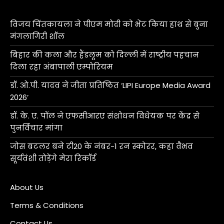
विजय चिंतकायला ने पीएम मोदी को भेंट किया हाथ से बुना
मंगलागिरी शॉल
बिहार की कला और हैंडलूम को दिल्ली में राष्ट्रीय पहचान
दिला रहा अंबापाली एम्पोरियम
डॉ. ओ.पी. यादव ने जीता प्रतिष्ठित ‘LIPI Europe Media Award
2026’
डॉ. के. ए. पॉल ने एफसीआरए संशोधन विधेयक पर केंद्र से
पुनर्विचार मांगा
जोस बटलर बने टी20 के नंबर-1 रन स्कोरर, कहा वैभव
सूर्यवंशी तोड़ेंगे मेरा रिकॉर्ड
About Us
Terms & Conditions
Contact Us