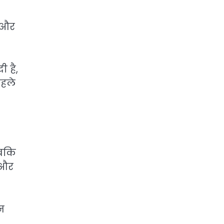
श और
ी है,
पहले
जबकि
 और
न