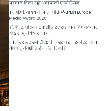
पहचान दिला रहा अंबापाली एम्पोरियम
डॉ. ओ.पी. यादव ने जीता प्रतिष्ठित ‘LIPI Europe
Media Award 2026’
डॉ. के. ए. पॉल ने एफसीआरए संशोधन विधेयक पर
केंद्र से पुनर्विचार मांगा
जोस बटलर बने टी20 के नंबर-1 रन स्कोरर, कहा
वैभव सूर्यवंशी तोड़ेंगे मेरा रिकॉर्ड