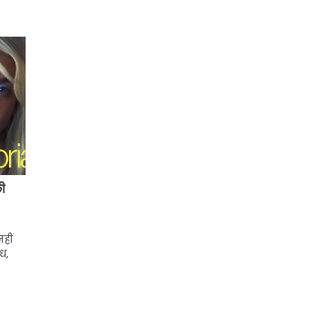
ी
नहीं
ध,