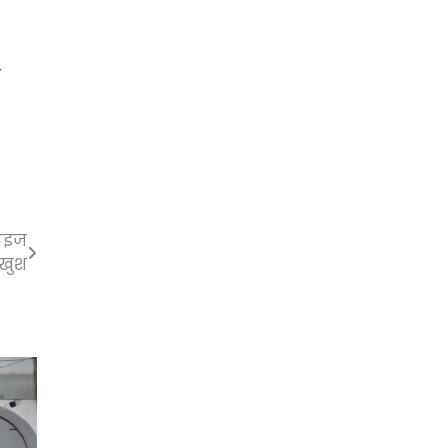
ड
राइज
 खुश