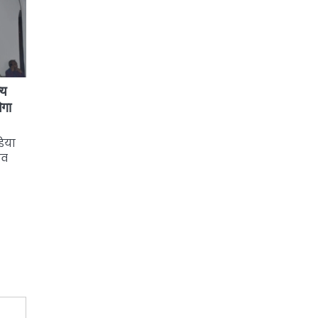
्य
ेगा
डिया
सव