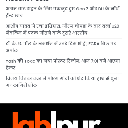
असम बाढ़ राहत के लिए एकजुट हुए Gen Z और DU के नॉर्थ
ईस्ट छात्र
आशीष यादव ने रचा इतिहास, नीरज चोपड़ा के बाद वर्ल्ड U20
जैवलिन में पदक जीतने वाले दूसरे भारतीय
डॉ. के. ए. पॉल के समर्थन में उतरे टिम शीही, FCRA बिल पर
अपील
Yash की Toxic का नया पोस्टर रिलीज, आज 7:01 बजे आएगा
ट्रेलर
विजय चिंतकायला ने पीएम मोदी को भेंट किया हाथ से बुना
मंगलागिरी शॉल