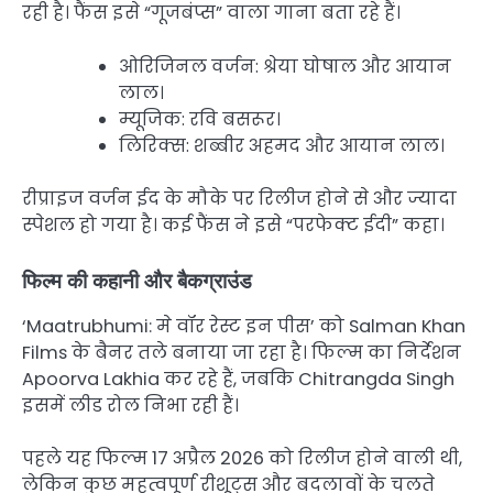
रही है। फैंस इसे “गूजबंप्स” वाला गाना बता रहे हैं।
ओरिजिनल वर्जन: श्रेया घोषाल और आयान
लाल।
म्यूजिक: रवि बसरूर।
लिरिक्स: शब्बीर अहमद और आयान लाल।
रीप्राइज वर्जन ईद के मौके पर रिलीज होने से और ज्यादा
स्पेशल हो गया है। कई फैंस ने इसे “परफेक्ट ईदी” कहा।
फिल्म की कहानी और बैकग्राउंड
‘Maatrubhumi: मे वॉर रेस्ट इन पीस’ को Salman Khan
Films के बैनर तले बनाया जा रहा है। फिल्म का निर्देशन
Apoorva Lakhia कर रहे हैं, जबकि Chitrangda Singh
इसमें लीड रोल निभा रही हैं।
पहले यह फिल्म 17 अप्रैल 2026 को रिलीज होने वाली थी,
लेकिन कुछ महत्वपूर्ण रीशूट्स और बदलावों के चलते