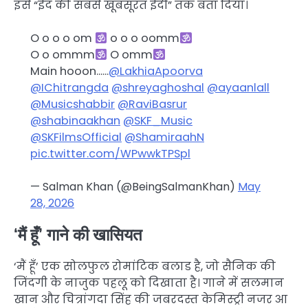
इसे “ईद की सबसे खूबसूरत ईदी” तक बता दिया।
O o o o om
o o o oomm
O o ommm
O omm
Main hooon……
@LakhiaApoorva
@IChitrangda
@shreyaghoshal
@ayaanlall
@Musicshabbir
@RaviBasrur
@shabinaakhan
@SKF_Music
@SKFilmsOfficial
@ShamiraahN
pic.twitter.com/WPwwkTPSpl
— Salman Khan (@BeingSalmanKhan)
May
28, 2026
‘मैं हूँ’ गाने की खासियत
‘मैं हूँ’ एक सोलफुल रोमांटिक बलाड है, जो सैनिक की
जिंदगी के नाजुक पहलू को दिखाता है। गाने में सलमान
खान और चित्रांगदा सिंह की जबरदस्त केमिस्ट्री नजर आ