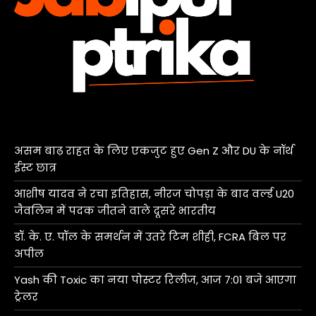
असम बाढ़ राहत के लिए एकजुट हुए Gen Z और DU के नॉर्थ
ईस्ट छात्र
आशीष यादव ने रचा इतिहास, नीरज चोपड़ा के बाद वर्ल्ड U20
जैवलिन में पदक जीतने वाले दूसरे भारतीय
डॉ. के. ए. पॉल के समर्थन में उतरे टिम शीही, FCRA बिल पर
अपील
Yash की Toxic का नया पोस्टर रिलीज, आज 7:01 बजे आएगा
ट्रेलर