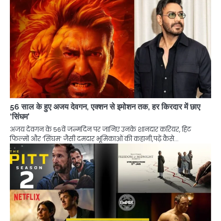
56 साल के हुए अजय देवगन, एक्शन से इमोशन तक, हर किरदार में छाए
‘सिंघम’
अजय देवगन के 56वें जन्मदिन पर जानिए उनके शानदार करियर, हिट
फिल्मों और ‘सिंघम’ जैसी दमदार भूमिकाओं की कहानी,पढ़ें कैसे…