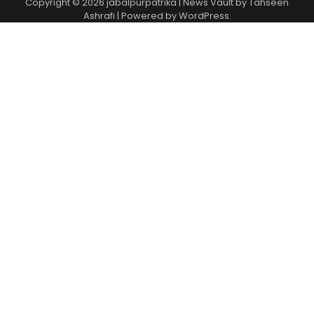
Copyright © 2026
jabalpurpatrika
| News Vault by
Tahseen
Ashrafi
| Powered by
WordPress
.