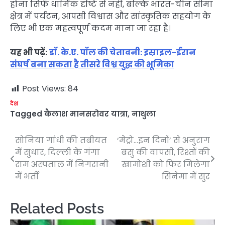
होना सिर्फ धार्मिक दृष्टि से नहीं, बल्कि भारत-चीन सीमा
क्षेत्र में पर्यटन, आपसी विश्वास और सांस्कृतिक सहयोग के
लिए भी एक महत्वपूर्ण कदम माना जा रहा है।
यह भी पढ़ें:
डॉ. के.ए. पॉल की चेतावनी: इस्राइल-ईरान
संघर्ष बना सकता है तीसरे विश्व युद्ध की भूमिका
Post Views:
84
देश
Tagged
कैलाश मानसरोवर यात्रा
,
नाथुला
सोनिया गांधी की तबीयत
‘मेट्रो…इन दिनों’ से अनुराग
Post
में सुधार, दिल्ली के गंगा
बसु की वापसी, रिश्तों की
navigation
राम अस्पताल में निगरानी
खामोशी को फिर मिलेगा
में भर्ती
सिनेमा में सुर
Related Posts