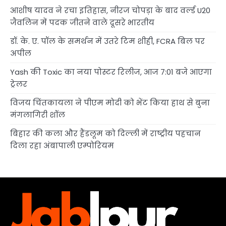
आशीष यादव ने रचा इतिहास, नीरज चोपड़ा के बाद वर्ल्ड U20
जैवलिन में पदक जीतने वाले दूसरे भारतीय
डॉ. के. ए. पॉल के समर्थन में उतरे टिम शीही, FCRA बिल पर
अपील
Yash की Toxic का नया पोस्टर रिलीज, आज 7:01 बजे आएगा
ट्रेलर
विजय चिंतकायला ने पीएम मोदी को भेंट किया हाथ से बुना
मंगलागिरी शॉल
बिहार की कला और हैंडलूम को दिल्ली में राष्ट्रीय पहचान
दिला रहा अंबापाली एम्पोरियम