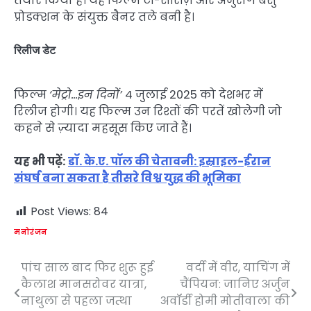
तैयार किया है। यह फिल्म टी-सीरीज़ और अनुराग बसु
प्रोडक्शन के संयुक्त बैनर तले बनी है।
रिलीज डेट
फिल्म
‘मेट्रो…इन दिनों’
4 जुलाई 2025 को देशभर में
रिलीज होगी। यह फिल्म उन रिश्तों की परतें खोलेगी जो
कहने से ज़्यादा महसूस किए जाते हैं।
यह भी पढ़ें:
डॉ. के.ए. पॉल की चेतावनी: इस्राइल-ईरान
संघर्ष बना सकता है तीसरे विश्व युद्ध की भूमिका
Post Views:
84
मनोरंजन
पांच साल बाद फिर शुरू हुई
वर्दी में वीर, याचिंग में
Post
कैलाश मानसरोवर यात्रा,
चैंपियन: जानिए अर्जुन
navigation
नाथुला से पहला जत्था
अवॉर्डी होमी मोतीवाला की