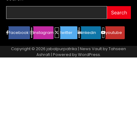
Search
Facebook
instagram
twitter
linkedin
youtube
Copyright © 2026
jabalpurpatrika
| News Vault by
Tahseen
Ashrafi
| Powered by
WordPress
.