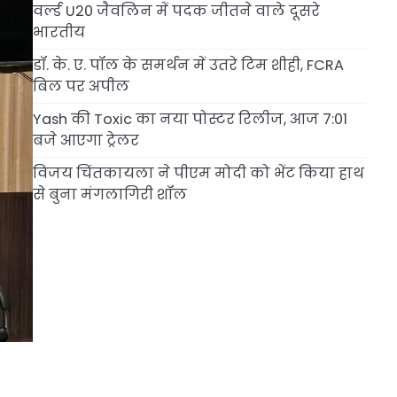
वर्ल्ड U20 जैवलिन में पदक जीतने वाले दूसरे
भारतीय
डॉ. के. ए. पॉल के समर्थन में उतरे टिम शीही, FCRA
बिल पर अपील
Yash की Toxic का नया पोस्टर रिलीज, आज 7:01
बजे आएगा ट्रेलर
विजय चिंतकायला ने पीएम मोदी को भेंट किया हाथ
से बुना मंगलागिरी शॉल