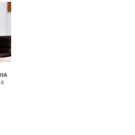
DIA
ने
ए