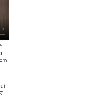
ी
टा
Team
यां
पर