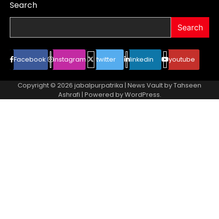
Search
Search
Facebook
instagram
twitter
linkedin
youtube
Copyright © 2026
jabalpurpatrika
| News Vault by
Tahseen
Ashrafi
| Powered by
WordPress
.