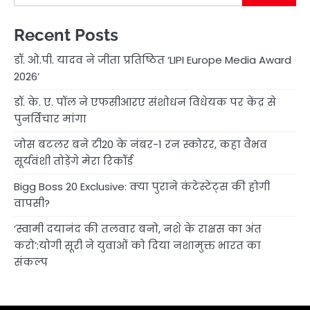
Recent Posts
डॉ. ओ.पी. यादव ने जीता प्रतिष्ठित ‘LIPI Europe Media Award
2026’
डॉ. के. ए. पॉल ने एफसीआरए संशोधन विधेयक पर केंद्र से
पुनर्विचार मांगा
जोस बटलर बने टी20 के नंबर-1 रन स्कोरर, कहा वैभव
सूर्यवंशी तोड़ेंगे मेरा रिकॉर्ड
Bigg Boss 20 Exclusive: क्या पुराने कंटेस्टेंट्स की होगी
वापसी?
‘स्वामी दयानंद की तलवार बनो, नशे के राक्षस का अंत
करो’:योगी सूरी ने युवाओं को दिया नशामुक्त भारत का
संकल्प