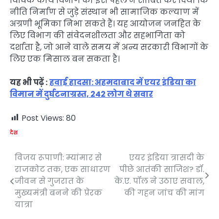
विधिक कार्य विभाग की इस पहल ने साबित कर दिया कि
नीति निर्माण से जुड़े संस्थान भी सामाजिक कल्याण में
अग्रणी भूमिका निभा सकते हैं। यह आयोजन जनहित के
लिए विभाग की संवेदनशीलता और सहभागिता को
दर्शाता है, जो आने वाले समय में अन्य सरकारी विभागों के
लिए एक मिसाल बन सकता है।
यह भी पढ़ें :
हवाई हादसा: अहमदाबाद में एयर इंडिया का
विमान में दुर्घटनाग्रस्त, 242 लोग थे सवार
Post Views:
80
देश
विजय रूपाणी: म्यांमार से
एयर इंडिया त्रासदी के
Post
राजकोट तक, एक साधारण
पीछे आतंकी साजिश? डॉ.
navigation
जीवन से गुजरात के
के.ए. पॉल ने उठाए सवाल,
मुख्यमंत्री बनने की प्रेरक
की गहन जांच की मांग
यात्रा