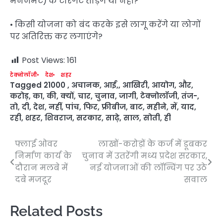
मैनेजमेंट) के टारगेट तोड़ेंगे या नहीं?
• किसी योजना को बंद करके इसे लागू करेंगे या लोगों
पर अतिरिक्त कर लगाएंगे?
Post Views:
161
टेक्नोलॉजी
देश
शहर
Tagged
21000
,
अचानक
,
आई,
,
आखिरी
,
आयोग
,
और
,
करोड़
,
का
,
की
,
क्यों
,
चार
,
चुनाव
,
जागी
,
टेक्नोलॉजी
,
तंज-
,
तो
,
दी
,
देश
,
नहीं
,
पांच
,
फिर
,
फ्रीबीज
,
बाट
,
महीने
,
में
,
याद
,
रही
,
शहर
,
शिवराज
,
सरकार
,
साढ़े
,
साल
,
सोती
,
ही
फ्लाई ओवर
लाखों-करोड़ों के कर्ज में डूबकर
Post
निर्माण कार्य के
चुनाव में उतरेंगी मध्य प्रदेश सरकार,
navigation
दौरान मलबे में
नई योजनाओं की लॉन्चिंग पर उठे
दबे मजदूर
सवाल
Related Posts