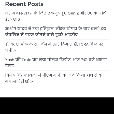
Recent Posts
असम बाढ़ राहत के लिए एकजुट हुए Gen Z और DU के नॉर्थ
ईस्ट छात्र
आशीष यादव ने रचा इतिहास, नीरज चोपड़ा के बाद वर्ल्ड U20
जैवलिन में पदक जीतने वाले दूसरे भारतीय
डॉ. के. ए. पॉल के समर्थन में उतरे टिम शीही, FCRA बिल पर
अपील
Yash की Toxic का नया पोस्टर रिलीज, आज 7:01 बजे आएगा
ट्रेलर
विजय चिंतकायला ने पीएम मोदी को भेंट किया हाथ से बुना
मंगलागिरी शॉल