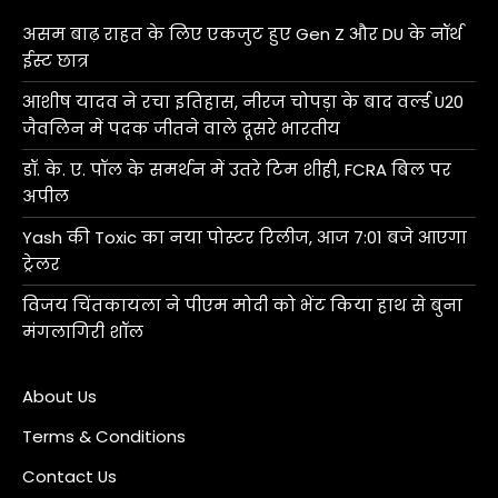
असम बाढ़ राहत के लिए एकजुट हुए Gen Z और DU के नॉर्थ
ईस्ट छात्र
आशीष यादव ने रचा इतिहास, नीरज चोपड़ा के बाद वर्ल्ड U20
जैवलिन में पदक जीतने वाले दूसरे भारतीय
डॉ. के. ए. पॉल के समर्थन में उतरे टिम शीही, FCRA बिल पर
अपील
Yash की Toxic का नया पोस्टर रिलीज, आज 7:01 बजे आएगा
ट्रेलर
विजय चिंतकायला ने पीएम मोदी को भेंट किया हाथ से बुना
मंगलागिरी शॉल
About Us
Terms & Conditions
Contact Us