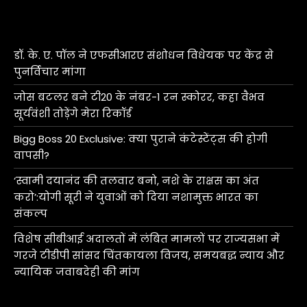
डॉ. के. ए. पॉल ने एफसीआरए संशोधन विधेयक पर केंद्र से
पुनर्विचार मांगा
जोस बटलर बने टी20 के नंबर-1 रन स्कोरर, कहा वैभव
सूर्यवंशी तोड़ेंगे मेरा रिकॉर्ड
Bigg Boss 20 Exclusive: क्या पुराने कंटेस्टेंट्स की होगी
वापसी?
‘स्वामी दयानंद की तलवार बनो, नशे के राक्षस का अंत
करो’:योगी सूरी ने युवाओं को दिया नशामुक्त भारत का
संकल्प
विशेष सीबीआई अदालतों में लंबित मामलों पर राज्यसभा में
गरजे टीडीपी सांसद चिंतकायला विजय, समयबद्ध न्याय और
न्यायिक जवाबदेही की मांग