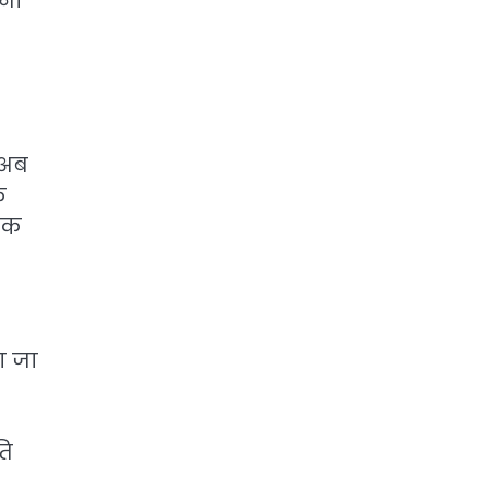
हना
 अब
क
पिक
ा जा
ति