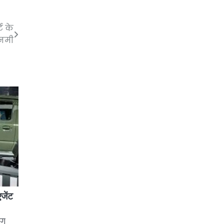
ट के
 नमी
एजेंट
ोग